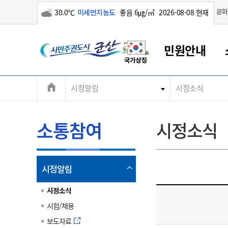
구름많음
문화
30.0℃
미세먼지농도
좋음 6㎍/㎥
2026-08-08 현재
시
민원안내
민
전
시정알림
시정소식
군산새만금
민원안내
소통참여
생활복지
경제산업
정보공개
군산소개
전북소개
주
군산에서 시작되는 새만금
전북특별자치도 소개
군산사랑상품권
민원창구안내
정보공개제도
복지/보건
시정알림
군산시 비전
체
권
민원이용안내
시정소식
인구정책
상품권 안내
제도안내
전북특별자치도란?
메
소통참여
시정소식
민원수수료
시험/채용
통합돌봄
상품권 공지사항
비공개대상정보
전북특별자치도 용어 Q&A
뉴
도
종합민원창구
보도자료
주민복지
상품권 Q&A
불복구제절차
자료실
시
아름다운 배려창구
행사안내
아동/청소년
상품권 이용규약
수수료
열
시정알림
홍보영상 게시판
토지정보민원창구
행사일정표
여성/가족
판매대행점 조회
정보공개서식
림
군
대표전화
대표전화
대표전화
대표전화
대표전화
대표전화
대표전화
대표전화
063-454-4000
063-454-4000
063-454-4000
063-454-4000
063-454-4000
063-454-4000
063-454-4000
063-454-4000
시정소식
무인민원발급기
교육안내
노인복지
지류상품권 재고조회
시험/채용
산
보건소식
장애인복지
부서 및 담당자 연락처
부서 및 담당자 연락처
부서 및 담당자 연락처
부서 및 담당자 연락처
부서 및 담당자 연락처
부서 및 담당자 연락처
부서 및 담당자 연락처
부서 및 담당자 연락처
보도자료
고시공고
사회서비스(바우처)