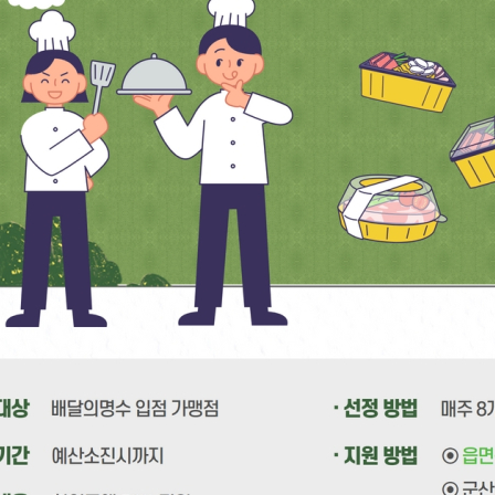
기부자 예우제
기부자 명예의 전당
기금사업
군산시 답례품
고향사랑기부제 소식