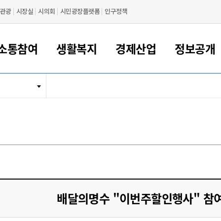
관광
시장실
시의회
시민광장플랫폼
인구정책
소통참여
생활복지
경제산업
정보공개
새만금 해양거점도시 군산
정보공개 목록/청구
시민참여서비스
여권 민원
기업지원
교육
군산시 소개
군산시 관할권 주요논리
각종 신고/민원
사전정보공표
일자리/창업
차량 민원
상하수도
시청안내
새만금 관할구역 결
주민등록/인감/가
교통안내
기업목록
인사운영
SNS소식
여권발급안내
시민광장플랫폼
교육지원
투자기업 인센티브
정보공개 목록/청구
군산 현황
차량등록사업소 안내
하수도 계획
군산시 명장
사전정보공표
청사종합안내
주민등록/인감/가
시내버스
일반기업 목록
2022년도 통계
조직도
여권 서식
시장에게 바란다
평생교육
기업지원정책
군산의 역사
차량 신규/이전 등록
상수도시설
구인구직
수시공표
전화번호안내
각종서식
택시
사회적경제기업
2023년도 통계
업무
나의민원
학자금대출이자지원
경제 공지/서식
수상현황
저당권 설정/말소 등록
수질검사
청년뜰(청년센터/창업센터)
부서별 팩스번호
시외버스/고속버스
공장 검색
2024년도 통계
부서소
나도한마디
우리아이 꿈탐험 지원사업
기업애로해소SOS
자연지리특성
등록원부 열람/발급
상수도/하수도 요금
시청 오시는 길
철도/항공
2025년도 통계
부서별 
군산시사회적경제지원센터
칭찬합시다
시민정보화교육
강소연구개발특구
행정구역/행정지도
자동차 등록 서식
요금조회납부시스템
여객선
설문조사
부모학교예약시스템
자매결연/국제협력 도시
자동차 과태료 조회 및 납부
공공하수처리시설
교통 관련사이트
일자리 지원사업
배달의명수 "이번주할인행사" 참
자원봉사참여
군산어린이시청
군산의 상징
자동차 정기(종합)검사 기
주정차단속 문자알
일자리지원센터
간조회 및 검사예약
스
전자민원창
적극행정
디지털배움터