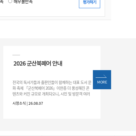
족
매우불만족
2026 군산북페어 안내
전국의 독서가들과 출판인들이 함께하는 대표 도서 문
MORE
화 축제 「군산북페어 2026」이한층 더 풍성해진 콘
텐츠와 커진 규모로 개최되오니, 시민 및 방문객 여러
분의 많은 관심과 참여 바랍니다.□ 행사 개요행사 기
시정소식 | 26.08.07
간: 2026. 8. 28.