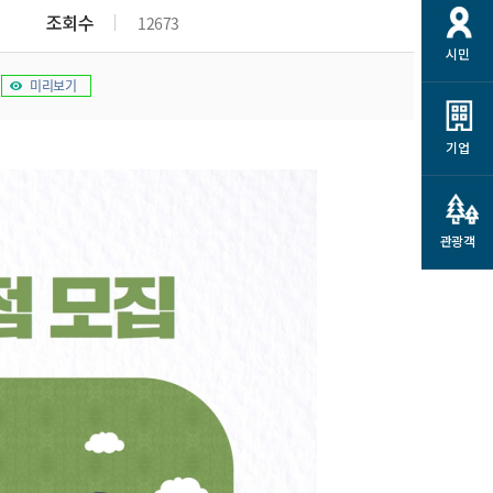
개
재정정보 공개
공공저작물
션
조회수
12673
시민
통계정보
행정규제개혁
소상공인 지원
미리보기
민방위/재난안전
시스템
행정규제개혁안내
고유가 피해지원금
민방위
규제신문고
군산사랑배달 배달의명수
기업
재난안전
규제입증요청
카드수수료 지원
풍수해보험
사
규제정보포털
소상공인지원
재해예방
관광객
관련기관 안내
군산시착한가격업소
시민대상보험
통계
영조물 배상보험
인 현황
군산시민 안전보험
군산시민 자전거보험
군산 상품
농업인안전보험 농가부담
 가이드북
금 지원사업