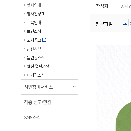
계약정보공개
행사안내
작성자
지역
전화번호안내
전화번호안내
전화번호안내
전화번호안내
전화번호안내
전화번호안내
전화번호안내
전화번호안내
군산시보
장사정보
행사일정표
입찰/계약정보
읍면동소식
주민복지 안내서
주요시책
수산업
찾아오시는길
찾아오시는길
찾아오시는길
찾아오시는길
찾아오시는길
찾아오시는길
찾아오시는길
찾아오시는길
교육안내
첨부파일
용역과제
민원편의제도
웹진 열린군산
시정계획
어업현황
보건소식
타기관소식
민원 1회방문 처리제
주요업무
수산물 안전정보
고시공고
어디서나 민원처리제
시정백서
군산시보
군산수산물 소비촉진행사
상품권 구매 사용 및 관리
사전심사 청구제도
읍면동소식
군산 특화 수산물
민원인 후견인제
웹진 열린군산
복합민원 상담예약제
타기관소식
폐업신고 원스톱서비스
열
시민참여서비스
납세자 보호관제도
림
열
『안심상속』 원스톱 서비
각종 신고/민원
스
림
열
SNS소식
림