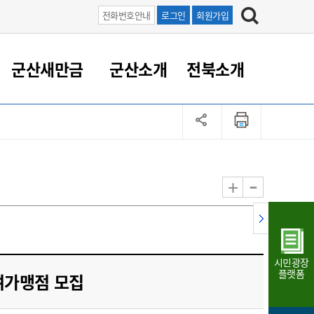
전화번호안내
로그인
회원가입
군산새만금
군산소개
전북소개
정 대응
족관계
부서/업무
RE100의 중심 새만금
도시/공원/주택
산업인프라
정책실명제
토지/건축
읍면동 안내
군산새만금 홍보 영상
조직운영6대지표
농업/축산업
도시재생
지방세
족관계
도시계획/지구단위계획
군산국가산업단지
정책실명제 안내
지방세
도시재생사업
민선8기 농업비전/발전방
공무원 정원
향
-
+
공원녹지
군산2국가산업단지
국민신청실명제안내
지방세환급금신청
도시재생(현장)지원센터
과장급이상 상위직 비율
농산물 유통
식
주택
새만금산업단지
정책실명제 중점관리 대상
지방세 상담챗봇
도시재생시설 현황
공무원 1인당 주민수
가축방역
자료실
자유무역지역
도시재생 공지/행사
현장공무원 비율
동물복지
지방산업단지
재정규모대비 인건비운영
시민광장
농공단지
실국본부수
플랫폼
여가맹점 모집
림 서비
산업단지 지도
내고장 알리미
구
항만/여객/공항/철도/컨벤