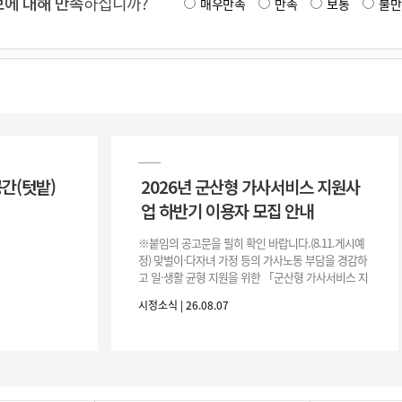
에 대해 만족
하십니까?
매우만족
만족
보통
불만
공간(텃밭)
2026년 군산형 가사서비스 지원사
업 하반기 이용자 모집 안내
※붙임의 공고문을 필히 확인 바랍니다.(8.11.게시예
정) 맞벌이·다자녀 가정 등의 가사노동 부담을 경감하
고 일·생활 균형 지원을 위한 「군산형 가사서비스 지
원사업」하반기 이용자를 다음과 같이 추가 모집하오
시정소식 | 26.08.07
니 많은 참여 바랍니다. 1