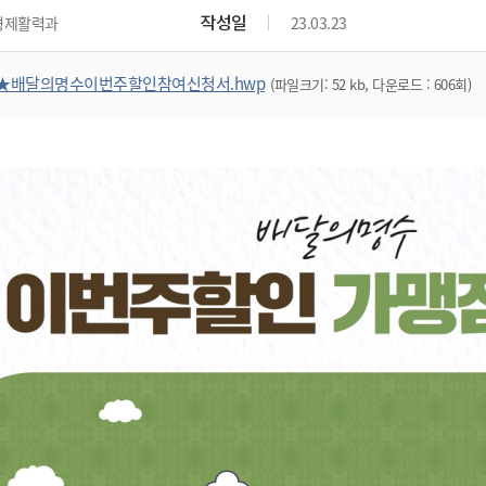
위원회 현황
공공데이터 개방
업무추진비공
군산시 무상교통
작성일
경제활력과
23.03.23
공부의 명수
정부24
위원회 명단공개
공공데이터 개방
예산/재정
법률정보
국민신문고
건설
부동산
에너지
★배달의명수이번주할인참여신청서.hwp
(파일크기: 52 kb, 다운로드 : 606회)
환경
청소
위생
위원회 회의록 공개
공공데이터 수요조사
민원편람/서식
한눈에 서비스
전자가족관계등록
예산안내
조례규칙 입법예고
경제동향
도로/가로등
부동산 정보
태양광
환경선언문
청소정보
공중위생
재정공시
조례규칙 입법예고(구)
물가정보
자전거
주소/건축/지적/지리정보
가스/석유
인터넷등기소
환경기본정보
대형폐기물 배출신고
위생용품 제조업
결산보고서
법률정보 관련사이트
사회조사
조상땅찾기
국세청홈택스
화학물질 관리지도
공모사업
생활쓰레기 처리요령
식품위생
중기지방재정계획
사업체조
위택스
미세먼지 대응
음식물쓰레기 처리요령
문화 콘텐츠업
투자심사
통계연보
부동산통합민원
환경영향평가
폐기물 처리시설 현황
예산낭비신고
청년통계
체육
공공데이터포털
석면해체 건축물정보
보조금 부정수급 신고
주민등록
새올전자민원창구
체육시설 안내
환경오염업소 공개
공유재산
체류외국
군산시체육회
환경 관련사이트
재정용어사전
생활체육 공지
군산시 고향사랑기부제
고향사랑기부제 소개
군산상품