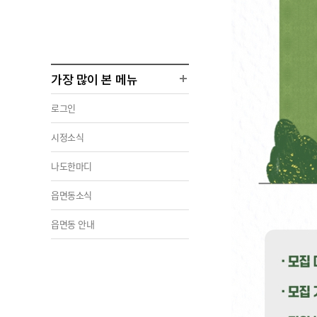
가장 많이 본 메뉴
로그인
시정소식
나도한마디
읍면동소식
읍면동 안내