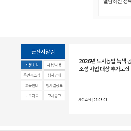
열람하신
정보
군산시알림
2026년 도시농업 녹색 
시정소식
시험/채용
조성 사업 대상 추가모집
(municipal
읍면동소식
행사안내
news)
교육안내
행사일정표
보도자료
고시공고
시정소식 | 26.08.07