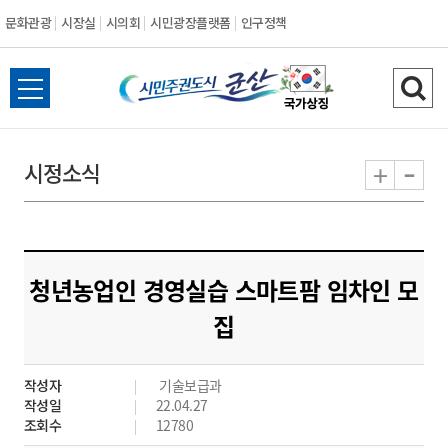
문화관광
시장실
시의회
시민광장플랫폼
인구정책
시
전
검
민
체
색
메
하
-
+
시정소식
주
뉴
기
열
권
기
도
청년농업인 경영실습 스마트팜 임차인 모
시
집
군
작성자
기술보급과
산
작성일
22.04.27
조회수
12780