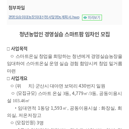
첨부파일
경영실습임대농장임대신청서및영농계획서.hwp
미리보기
청년농업인 경영실습 스마트팜 임차인 모집
사업목적
□
ㅇ 스마트온실 창업을 희망하는 청년에게 경영실습농장을
임대하여 스마트온실 운영 실습 경험 함양시켜 창업 밑거름
마련
사업개요
□
(
)
430
ㅇ
위 치
군산시 대야면 보덕리
번지 일원
(모집규모
)
, 4,779
ㅇ
스마트 온실 3
동
㎡/3동, 공동이용시
설 103.46
㎡
1
1,593
‣
임대면적
동당
㎡, 공동이용시설 : 화장실, 회
의실, 저온저장고
(모집인원
) 3
ㅇ
명