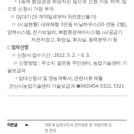
1
‣
동에 협업경영 희망자는 팀으로 신청 가능 하며,
팀
으로 신청시 가점 부여
(
)
3
(
)
ㅇ
임대기간
계약일로부터
년
갱신불가
(
)
3
(10-
-2
),
ㅇ
시설현황
내재해형
연동 비닐하우스
연동
형
,
,
양액시스템
전기보일러
복합환경제어시스템, co2공급기
저온저장고,
화장실, 회의실, 동력분무기 등
임차신청
□
: 2022. 5. 2. ~ 6. 3.
ㅇ 신청서 접수기간
:
ㅇ 신청방법
주소지 읍면동 주민센터, 농업기술센터 기
술보급과
,
‣
임대신청서 및 영농계획서
관련서류 제출
063)454-5322, 5321
군산시농업기술센터 기술보급과
☎
이전글
지방세 납세고지서 전자송달 및 자동이체 신
청 안내