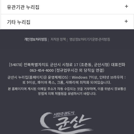
유관기관 누리집
기타 누리집
개인정보처리방침
저작권 정책
영상정보처리기기운영·관리방침
[54078] 전북특별자치도 군산시 시청로 17 (조촌동, 군산시청) 대표전화
063-454-4000 (정규업무시간 외 당직실 연결)
군산시 누리집(홈페이지)은 운영체제(OS)：Windows 7이상, 인터넷 브라우저：
IE 9이상, 파이어 폭스, 크롬, 사파리에 최적화 되어있습니다.
본 홈페이지에 게시된 이메일 주소가 자동 수집되는 것을 거부하며, 이를 위반시 정보통신
망법에 의해 처벌됨을 유념하시기 바랍니다.