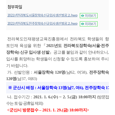
첨부파일
2021년전라북도서울장학숙신규입사생선발공고.hwp
미리보기
2021년전라북도전주장학숙신규입사생선발공고.hwp
미리보기
전라북도인재평생교육진흥원에서
전라북도 학생들의 향
토인재 육성을 위한
『
2021
년도 전라북도장학숙
(
서울
·
전주
장학숙
)
신규 입사생 선발
』
공고를 붙임과 같이 안내하오니
,
입사를 희망하는 학생들이 신청할 수 있도록
홍보하여 주시
기 바랍니다
.
가
.
선발인원
:
서울장학숙
120
명
(
남
62,
여
58),
전주장학숙
120
명
(
남
37,
여
83)
※
군산시 배정
:
서울장학숙
13
명
(
남
7,
여
6),
전주장학숙
17
명
나
.
접수기간
:
2021. 1. 6.(
수
) ~ 2. 5.(
금
) 18:00
까지
(
방문접
수는 토
·
일
·
공휴일 제외
)
<
군산시 방문접수
–
2021. 1. 29.(
금
) 18:00
까지
>