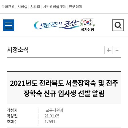
문화관광
시장실
시의회
시민광장플랫폼
인구정책
시
전
검
민
체
색
메
하
-
+
시정소식
주
뉴
기
열
권
기
도
2021년도 전라북도 서울장학숙 및 전주
시
장학숙 신규 입사생 선발 알림
군
작성자
교육지원과
산
작성일
21.01.05
조회수
12591