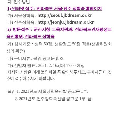
다
.
접수방법
1)
인터넷 접수
:
전라북도 서울
·
전주 장학숙 홈페이지
http://seoul.jbdream.or.kr
가
)
서울장학숙
:
http://jeonju.jbdream.or.kr
나
)
전주장학숙
:
2)
방문접수
:
군산시청 교육지원과
,
전라북도인재평생교
육진흥원
,
전라북도 장학숙
가
)
심사기준
:
성적
50
점
,
생활정도
50
점 적용
(
선발위원회
심의 확정
)
나
)
구비서류
:
붙임 공고문 참조
다
)
선발자 발표
: 2021. 2. 16.(
화
) 17:00
예정
자세한 사항은 아래 붙임파일 꼭 확인해주시고, 구비서류 다 갖
추어 접수해주시기 바랍니다.
붙임
1. 2021
년도 서울장학숙선발 공고문
1
부
.
2. 2021
년도 전주장학숙선발 공고문
1
부
.
끝
.