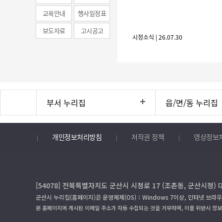
news)
교육안내
행사일정표
보도자료
고시공고
시정소식 | 26.07.30
부서 누리집
읍/면/동 누리집
개인정보처리방침
저작권 정책
영상정보
[54078] 전북특별자치도 군산시 시청로 17 (조촌동, 군산시청) 
군산시 누리집(홈페이지)은 운영체제(OS)：Windows 7이상, 인터넷 브라우
본 홈페이지에 게시된 이메일 주소가 자동 수집되는 것을 거부하며, 이를 위반시 정