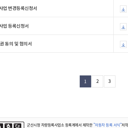
기부자 예우제
사업 변경등록신청서
기부자 명예의 전당
기금사업
사업 등록신청서
군산시 답례품
고향사랑기부제 소식
권 동의 및 협의서
2
3
1
군산시청 차량등록사업소 등록계에서 제작한
"자동차 등록 서식"
저