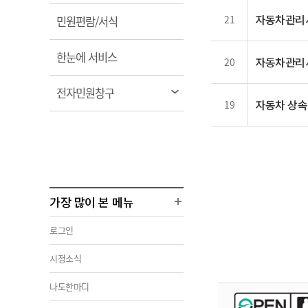
림
자동차관리
열
21
민원편람/서식
림
열
한눈에 서비스
자동차관리
20
림
열
전자민원창구
자동차 상속
19
림
가장 많이 본 메뉴
로그인
시정소식
나도한마디