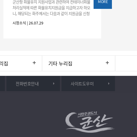
군산항 화물유치 지원사업과 관련하여 컨테이너화물
MORE
처리실적에 따른 화물유치지원금을 지급하고자 하오
니, 해당되는 화주께서는 다음과 같이 지원금을 신청
하시기 바랍니다. 1. 해당기간 : ‘25. 11. 1. ~ '26. 4. 30.
시정소식 | 26.07.29
(6개월
리집
기타 누리집
전화번호안내
사이트도우미