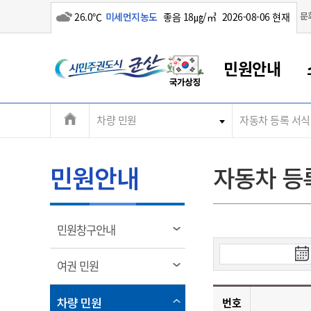
흐림
문
26.0℃
미세먼지농도
좋음 18㎍/㎥
2026-08-06 현재
시
민원안내
민
전
차량 민원
자동차 등록 서식
군산새만금
민원안내
소통참여
생활복지
경제산업
정보공개
군산소개
전북소개
주
군산에서 시작되는 새만금
전북특별자치도 소개
군산사랑상품권
민원창구안내
정보공개제도
복지/보건
시정알림
군산시 비전
체
권
민원이용안내
시정소식
인구정책
상품권 안내
제도안내
전북특별자치도란?
메
민원안내
자동차 등
민원수수료
시험/채용
통합돌봄
상품권 공지사항
비공개대상정보
전북특별자치도 용어 Q&A
뉴
도
종합민원창구
보도자료
주민복지
상품권 Q&A
불복구제절차
자료실
시
아름다운 배려창구
행사안내
아동/청소년
상품권 이용규약
수수료
열
민원창구안내
홍보영상 게시판
토지정보민원창구
행사일정표
여성/가족
판매대행점 조회
정보공개서식
림
검
군
대표전화
대표전화
대표전화
대표전화
대표전화
대표전화
대표전화
대표전화
063-454-4000
063-454-4000
063-454-4000
063-454-4000
063-454-4000
063-454-4000
063-454-4000
063-454-4000
열
여권 민원
무인민원발급기
교육안내
노인복지
지류상품권 재고조회
색
림
시
산
보건소식
장애인복지
부서 및 담당자 연락처
부서 및 담당자 연락처
부서 및 담당자 연락처
부서 및 담당자 연락처
부서 및 담당자 연락처
부서 및 담당자 연락처
부서 및 담당자 연락처
부서 및 담당자 연락처
열
작
차량 민원
번호
고시공고
사회서비스(바우처)