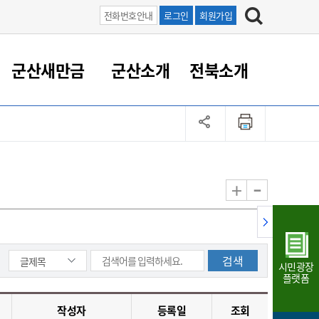
전화번호안내
로그인
회원가입
군산새만금
군산소개
전북소개
정 대응
족관계
부서/업무
RE100의 중심 새만금
도시/공원/주택
산업인프라
정책실명제
토지/건축
읍면동 안내
군산새만금 홍보 영상
조직운영6대지표
농업/축산업
도시재생
지방세
족관계
도시계획/지구단위계획
군산국가산업단지
정책실명제 안내
지방세
도시재생사업
민선8기 농업비전/발전방
공무원 정원
향
-
+
공원녹지
군산2국가산업단지
국민신청실명제안내
지방세환급금신청
도시재생(현장)지원센터
과장급이상 상위직 비율
농산물 유통
식
주택
새만금산업단지
정책실명제 중점관리 대상
지방세 상담챗봇
도시재생시설 현황
공무원 1인당 주민수
가축방역
자료실
자유무역지역
도시재생 공지/행사
현장공무원 비율
동물복지
지방산업단지
재정규모대비 인건비운영
시민광장
농공단지
실국본부수
플랫폼
림 서비
산업단지 지도
내고장 알리미
작성자
등록일
조회
구
항만/여객/공항/철도/컨벤