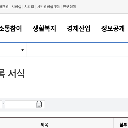
화관광
시장실
시의회
시민광장플랫폼
인구정책
소통참여
생활복지
경제산업
정보공개
새만금 해양거점도시 군산
정보공개 목록/청구
시민참여서비스
여권 민원
기업지원
교육
군산시 소개
군산시 관할권 주요논리
각종 신고/민원
사전정보공표
일자리/창업
차량 민원
상하수도
시청안내
새만금 관할구역 결
주민등록/인감/가
교통안내
기업목록
인사운영
SNS소식
여권발급안내
시민광장플랫폼
교육지원
투자기업 인센티브
정보공개 목록/청구
군산 현황
차량등록사업소 안내
하수도 계획
군산시 명장
사전정보공표
청사종합안내
주민등록/인감/가
시내버스
일반기업 목록
2022년도 통계
조직도
록 서식
여권 서식
시장에게 바란다
평생교육
기업지원정책
군산의 역사
차량 신규/이전 등록
상수도시설
구인구직
수시공표
전화번호안내
각종서식
택시
사회적경제기업
2023년도 통계
업무
나의민원
학자금대출이자지원
경제 공지/서식
수상현황
저당권 설정/말소 등록
수질검사
청년뜰(청년센터/창업센터)
부서별 팩스번호
시외버스/고속버스
공장 검색
2024년도 통계
부서소
나도한마디
우리아이 꿈탐험 지원사업
기업애로해소SOS
자연지리특성
등록원부 열람/발급
상수도/하수도 요금
시청 오시는 길
철도/항공
2025년도 통계
부서별 
군산시사회적경제지원센터
칭찬합시다
시민정보화교육
강소연구개발특구
행정구역/행정지도
자동차 등록 서식
요금조회납부시스템
여객선
검
~
설문조사
부모학교예약시스템
자매결연/국제협력 도시
자동차 과태료 조회 및 납부
공공하수처리시설
교통 관련사이트
색
일자리 지원사업
종
자원봉사참여
군산어린이시청
군산의 상징
자동차 정기(종합)검사 기
주정차단속 문자알
일자리지원센터
료
간조회 및 검사예약
스
제목
첨부
전자민원창
적극행정
디지털배움터