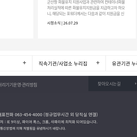
군산항 화물유치 지원사업과 관련하여 컨테이너화물
처리실적에 따른 화물유치지원금을 지급하고자 하오
니, 해당되는 포워더께서는 다음과 같이 지원금을 신
청하시기 바랍니다. 1. 해당기간 : ‘25. 11. 1. ~ '26. 4.
시정소식 | 26.07.29
30.(6개
직속기관/사업소 누리집
유관기관 누
찾아오시는길
처리기기운영·관리방침
대표전화 063-454-4000 (정규업무시간 외 당직실 연결)
저：IE 9이상, 파이어 폭스, 크롬, 사파리에 최적화 되어있습니다.
보통신망법에 의해 처벌됨을 유념하시기 바랍니다.