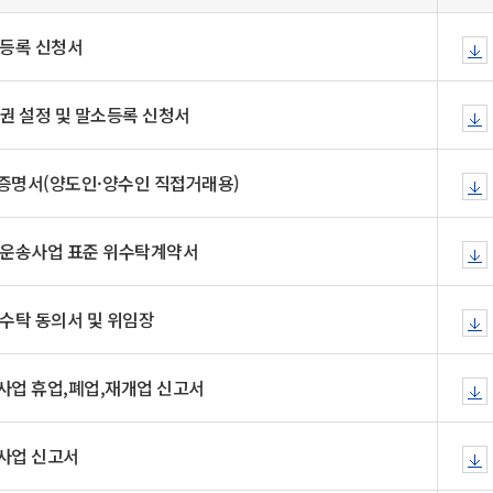
일
위원회 현황
공공데이터 개방
업무추진비공
군산시 무상교통
공부의 명수
정부24
등록 신청서
위원회 명단공개
공공데이터 개방
예산/재정
법률정보
국민신문고
건설
부동산
에너지
환경
청소
위생
위원회 회의록 공개
공공데이터 수요조사
민원편람/서식
한눈에 서비스
전자가족관계등록
예산안내
조례규칙 입법예고
경제동향
권 설정 및 말소등록 신청서
도로/가로등
부동산 정보
태양광
환경선언문
청소정보
공중위생
재정공시
조례규칙 입법예고(구)
물가정보
자전거
주소/건축/지적/지리정보
가스/석유
인터넷등기소
환경기본정보
대형폐기물 배출신고
위생용품 제조업
결산보고서
법률정보 관련사이트
사회조사
명서(양도인·양수인 직접거래용)
조상땅찾기
국세청홈택스
화학물질 관리지도
공모사업
생활쓰레기 처리요령
식품위생
중기지방재정계획
사업체조
위택스
미세먼지 대응
음식물쓰레기 처리요령
문화 콘텐츠업
투자심사
통계연보
 운송사업 표준 위수탁계약서
부동산통합민원
환경영향평가
폐기물 처리시설 현황
예산낭비신고
청년통계
체육
공공데이터포털
석면해체 건축물정보
보조금 부정수급 신고
주민등록
수탁 동의서 및 위임장
새올전자민원창구
체육시설 안내
환경오염업소 공개
공유재산
체류외국
군산시체육회
환경 관련사이트
재정용어사전
업 휴업,폐업,재개업 신고서
생활체육 공지
군산시 고향사랑기부제
사업 신고서
고향사랑기부제 소개
군산상품