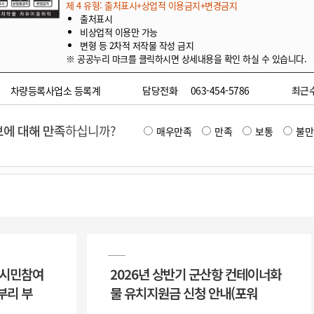
제 4 유형: 출처표시+상업적 이용금지+변경금지
출처표시
비상업적 이용만 가능
변형 등 2차적 저작물 작성 금지
※ 공공누리 마크를 클릭하시면 상세내용을 확인 하실 수 있습니다.
차량등록사업소 등록계
담당전화
063-454-5786
최근
에 대해 만족
하십니까?
매우만족
만족
보통
불만
 시민참여
2026년 상반기 군산항 컨테이너화
부리 부
물 유치지원금 신청 안내(포워