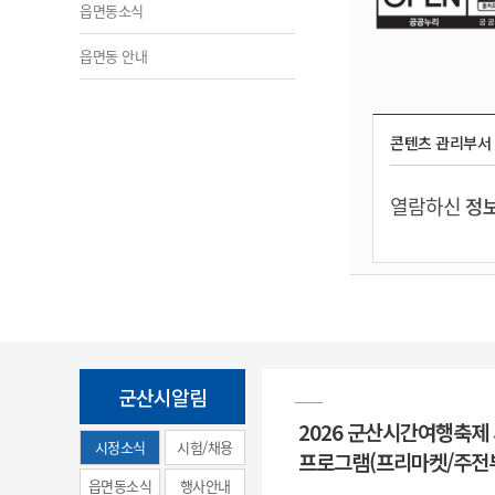
읍면동소식
읍면동 안내
콘텐츠 관리부서
열람하신
정보
군산시알림
2026 군산시간여행축제
시정소식
시험/채용
프로그램(프리마켓/주전
(municipal
읍면동소식
행사안내