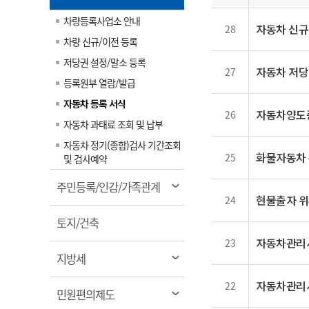
일
림
계약정보공개
전화번호안내
전화번호안내
전화번호안내
전화번호안내
전화번호안내
전화번호안내
전화번호안내
전화번호안내
군산시보
장사정보
차량등록사업소 안내
자동차 신규
28
입찰/계약정보
읍면동소식
주민복지 안내서
주요시책
차량 신규/이전 등록
수산업
찾아오시는길
찾아오시는길
찾아오시는길
찾아오시는길
찾아오시는길
찾아오시는길
찾아오시는길
찾아오시는길
용역과제
민원편의제도
웹진 열린군산
저당권 설정/말소 등록
시정계획
자동차 저당
어업현황
27
등록원부 열람/발급
타기관소식
민원 1회방문 처리제
주요업무
수산물 안전정보
자동차 등록 서식
어디서나 민원처리제
시정백서
자동차양도증
군산수산물 소비촉진행사
26
자동차 과태료 조회 및 납부
상품권 구매 사용 및 관리
사전심사 청구제도
군산 특화 수산물
자동차 정기(종합)검사 기간조회
민원인 후견인제
화물자동차
25
및 검사예약
복합민원 상담예약제
열
주민등록/인감/가족관계
폐업신고 원스톱서비스
현물출자 위
24
림
납세자 보호관제도
열
토지/건축
림
『안심상속』 원스톱 서비
자동차관리사
23
스
열
지방세
림
자동차관리
22
열
민원편의제도