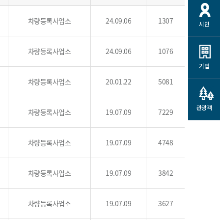
개
재정정보 공개
공공저작물
션
차량등록사업소
24.09.06
1307
시민
통계정보
행정규제개혁
소상공인 지원
민방위/재난안전
시스템
행정규제개혁안내
차량등록사업소
고유가 피해지원금
24.09.06
1076
민방위
규제신문고
군산사랑배달 배달의명수
기업
재난안전
규제입증요청
차량등록사업소
카드수수료 지원
20.01.22
5081
풍수해보험
사
규제정보포털
소상공인지원
재해예방
관광객
차량등록사업소
관련기관 안내
19.07.09
7229
군산시착한가격업소
시민대상보험
통계
차량등록사업소
19.07.09
4748
영조물 배상보험
인 현황
군산시민 안전보험
차량등록사업소
19.07.09
3842
군산시민 자전거보험
군산 상품
농업인안전보험 농가부담
차량등록사업소
19.07.09
3627
 가이드북
금 지원사업