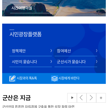
시간여행마을
음식/숙박/쇼핑
스마트 관광 전자지도
시민광장플랫폼
정책제안
참여예산
시민이 묻습니다
군산시가 묻습니다
시장과의 톡&톡
시장에게 바란다
군산은 지금
군산만의 튼튼한 자립경제 구축을 통한 성장 동력 마련