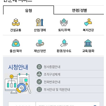
연령/성별
유형
건설교통
산업/경제
토지/주택
복지건강
출산/육아
재난/안전
환경/상수도
교육/문화
시청안내
청사종합안내
조직구성체계
전화번호안내
부서안내 및 직원안내