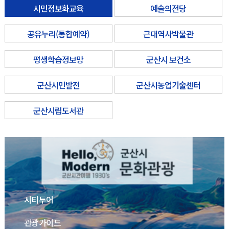
시민정보화교육
예술의전당
공유누리(통합예약)
근대역사박물관
평생학습정보망
군산시 보건소
군산시민발전
군산시농업기술센터
군산시립도서관
시티투어
관광가이드