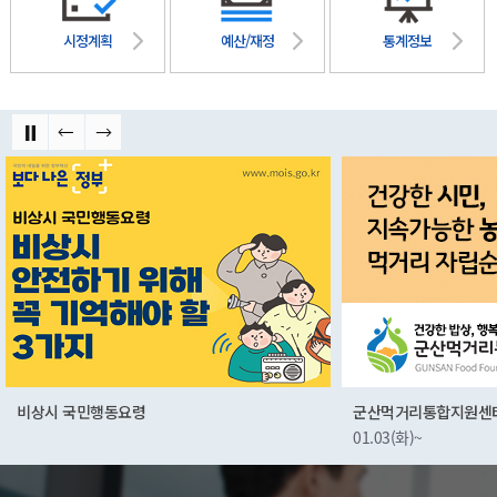
시정계획
예산/재정
통계정보
비상시 국민행동요령
군산먹거리통합지원센
01.03(화)~