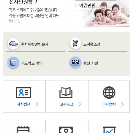
전자민원창구
여권민원
작은 소리에도 귀 기울이겠습니다.
각종 민원에 대한 내용을 안내 해드
립니다.
주차위반알림문자
도시숲조성
부모학교 예약
출산 지원
자치법규
고시공고
국제협력