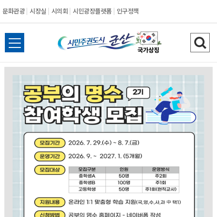
문화관광
시장실
시의회
시민광장플랫폼
인구정책
시
전
검
민
체
색
메
하
주
뉴
기
열
권
기
도
시
군
산