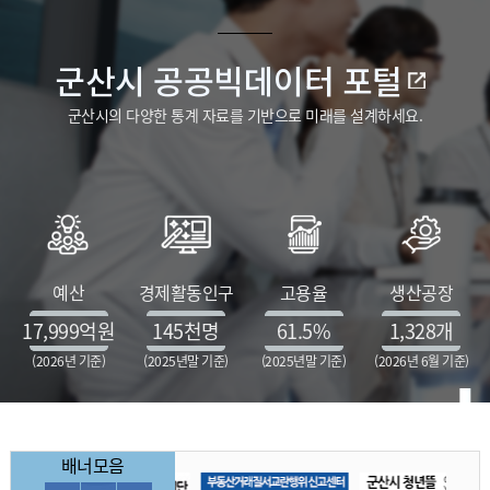
군산시 공공빅데이터 포털
군산시의 다양한 통계 자료를 기반으로 미래를 설계하세요.
예산
경제활동인구
고용율
생산공장
17,999
억원
145
천명
61.5
%
1,328
개
(2026년 기준)
(2025년말 기준)
(2025년말 기준)
(2026년 6월 기준)
배너모음