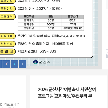
위원회 현황
공공데이터 개방
업무추진비공
군산시 무상교통
공부의 명수
정부24
위원회 명단공개
공공데이터 개방
예산/재정
법률정보
국민신문고
건설
부동산
에너지
환경
청소
위생
위원회 회의록 공개
공공데이터 수요조사
민원편람/서식
한눈에 서비스
전자가족관계등록
예산안내
조례규칙 입법예고
경제동향
도로/가로등
부동산 정보
태양광
환경선언문
청소정보
공중위생
재정공시
조례규칙 입법예고(구)
물가정보
자전거
주소/건축/지적/지리정보
가스/석유
인터넷등기소
환경기본정보
대형폐기물 배출신고
위생용품 제조업
결산보고서
법률정보 관련사이트
사회조사
조상땅찾기
국세청홈택스
화학물질 관리지도
공모사업
생활쓰레기 처리요령
식품위생
중기지방재정계획
사업체조
위택스
미세먼지 대응
음식물쓰레기 처리요령
문화 콘텐츠업
투자심사
통계연보
부동산통합민원
환경영향평가
폐기물 처리시설 현황
예산낭비신고
청년통계
체육
공공데이터포털
석면해체 건축물정보
보조금 부정수급 신고
주민등록
새올전자민원창구
체육시설 안내
환경오염업소 공개
공유재산
체류외국
군산시체육회
환경 관련사이트
재정용어사전
2026 군산시간여행축제 시민참여
생활체육 공지
군산시 고향사랑기부제
프로그램(프리마켓/주전부리 부
고향사랑기부제 소개
군산상품
는 대표 도서 문