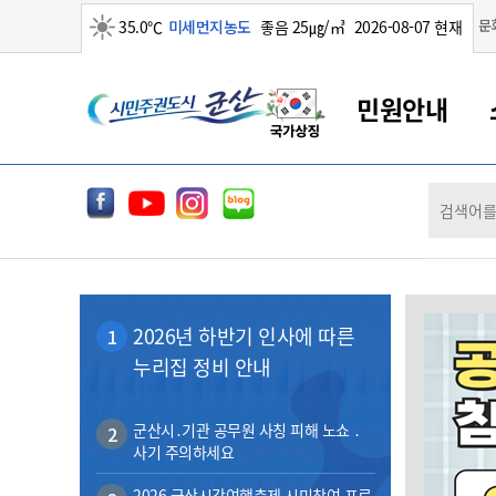
맑음
문
35.0℃
미세먼지농도
좋음 25㎍/㎥
2026-08-07 현재
시
민원안내
민
전
군산새만금
민원안내
소통참여
생활복지
경제산업
정보공개
군산소개
전북소개
주
군산에서 시작되는 새만금
전북특별자치도 소개
군산사랑상품권
민원창구안내
정보공개제도
복지/보건
시정알림
군산시 비전
체
권
민원이용안내
시정소식
인구정책
상품권 안내
제도안내
전북특별자치도란?
메
민원수수료
시험/채용
통합돌봄
상품권 공지사항
비공개대상정보
전북특별자치도 용어 Q&A
뉴
도
종합민원창구
보도자료
주민복지
상품권 Q&A
불복구제절차
2026년 하반기 인사에 따른
1
자료실
시
아름다운 배려창구
행사안내
아동/청소년
상품권 이용규약
수수료
누리집 정비 안내
홍보영상 게시판
토지정보민원창구
행사일정표
여성/가족
판매대행점 조회
정보공개서식
군
대표전화
대표전화
대표전화
대표전화
대표전화
대표전화
대표전화
대표전화
063-454-4000
063-454-4000
063-454-4000
063-454-4000
063-454-4000
063-454-4000
063-454-4000
063-454-4000
무인민원발급기
교육안내
노인복지
지류상품권 재고조회
군산시․기관 공무원 사칭 피해 노쇼 ․
2
사기 주의하세요
산
보건소식
장애인복지
부서 및 담당자 연락처
부서 및 담당자 연락처
부서 및 담당자 연락처
부서 및 담당자 연락처
부서 및 담당자 연락처
부서 및 담당자 연락처
부서 및 담당자 연락처
부서 및 담당자 연락처
고시공고
사회서비스(바우처)
2026 군산시간여행축제 시민참여 프로