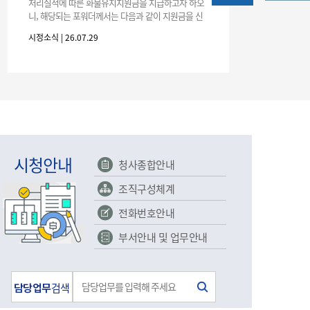
농기계 종합보험
처리실적에 따른 화물유치지원금을 지급하고자 하오
니, 해당되는 포워더께서는 다음과 같이 지원금을 신
청하시기 바랍니다. 1. 해당기간 : ‘25. 11. 1. ~ '26. 4.
시정소식 | 26.07.29
30.(6개
시청안내
청사종합안내
조직구성체계
전화번호안내
부서안내 및 업무안내
담당업무
검색