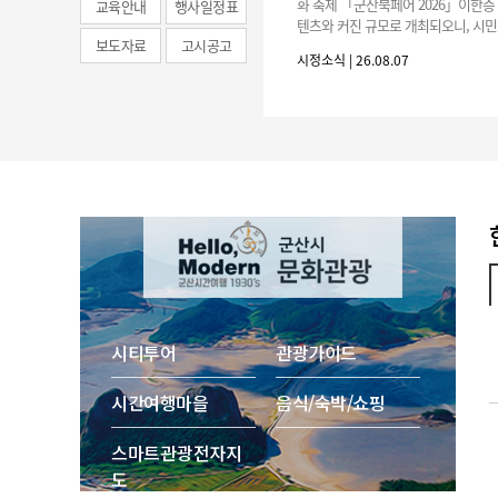
화 축제 「군산북페어 2026」이한층
교육안내
행사일정표
텐츠와 커진 규모로 개최되오니, 시민
보도자료
고시공고
분의 많은 관심과 참여 바랍니다.□ 
시정소식 | 26.08.07
간: 2026. 8. 28.
시티투어
관광가이드
시간여행마을
음식/숙박/쇼핑
스마트 관광 전자지
도