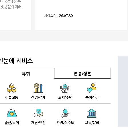
기부자 예우제
 더 풍성해진 콘
 및 방문객 여러
기부자 명예의 전당
행사 개요행사 기
시정소식 | 26.07.30
기금사업
군산시 답례품
고향사랑기부제 소식
한눈에 서비스
연령/성별
유형
건설교통
산업/경제
토지/주택
복지건강
출산/육아
재난/안전
환경/상수도
교육/문화