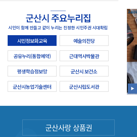
군산시
주요누리집
시민이 함께 만들고 같이 누리는 진정한 시민주권 시대확립
시민정보화교육
예술의전당
공유누리(통합예약)
근대역사박물관
평생학습정보망
군산시 보건소
군산시농업기술센터
군산시립도서관
군산사랑 상품권