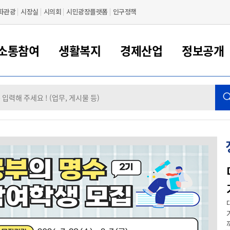
화관광
시장실
시의회
시민광장플랫폼
인구정책
소통참여
생활복지
경제산업
정보공개
새만금 해양거점도시 군산
정보공개 목록/청구
시민참여서비스
여권 민원
기업지원
교육
군산시 소개
군산시 관할권 주요논리
각종 신고/민원
사전정보공표
일자리/창업
차량 민원
상하수도
시청안내
새만금 관할구역 결
주민등록/인감/가
교통안내
기업목록
인사운영
SNS소식
여권발급안내
시민광장플랫폼
교육지원
투자기업 인센티브
정보공개 목록/청구
군산 현황
차량등록사업소 안내
하수도 계획
군산시 명장
사전정보공표
청사종합안내
주민등록/인감/가
시내버스
일반기업 목록
2022년도 통계
조직도
여권 서식
시장에게 바란다
평생교육
기업지원정책
군산의 역사
차량 신규/이전 등록
상수도시설
구인구직
수시공표
전화번호안내
각종서식
택시
사회적경제기업
2023년도 통계
업무
나의민원
학자금대출이자지원
경제 공지/서식
수상현황
저당권 설정/말소 등록
수질검사
청년뜰(청년센터/창업센터)
부서별 팩스번호
시외버스/고속버스
공장 검색
2024년도 통계
부서소
나도한마디
우리아이 꿈탐험 지원사업
기업애로해소SOS
자연지리특성
등록원부 열람/발급
상수도/하수도 요금
시청 오시는 길
철도/항공
2025년도 통계
부서별 
군산 좋은아침 프로젝트
군산시사회적경제지원센터
칭찬합시다
시민정보화교육
강소연구개발특구
행정구역/행정지도
자동차 등록 서식
요금조회납부시스템
여객선
제목군산을 '대한민국 최고의 아침도시'로 만드는 「좋은 아침 프로젝
트」를 제안합니다. 제안 내용 군산은 근대문화와 바다, 월명산 등 훌...
설문조사
부모학교예약시스템
자매결연/국제협력 도시
자동차 과태료 조회 및 납부
공공하수처리시설
교통 관련사이트
일자리 지원사업
자원봉사참여
군산어린이시청
군산의 상징
자동차 정기(종합)검사 기
주정차단속 문자알
일자리지원센터
간조회 및 검사예약
스
까
전자민원창
적극행정
디지털배움터