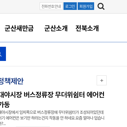
전화번호안내
로그인
회원가입
군산새만금
군산소개
전북소개
정 대응
족관계
부서/업무
RE100의 중심 새만금
도시/공원/주택
산업인프라
정책실명제
토지/건축
읍면동 안내
군산새만금 홍보 영상
조직운영6대지표
농업/축산업
도시재생
지방세
족관계
도시계획/지구단위계획
군산국가산업단지
정책실명제 안내
지방세
도시재생사업
민선8기 농업비전/발전방
공무원 정원
향
공원녹지
군산2국가산업단지
국민신청실명제안내
지방세환급금신청
도시재생(현장)지원센터
과장급이상 상위직 비율
정책제안
농산물 유통
식
주택
새만금산업단지
정책실명제 중점관리 대상
지방세 상담챗봇
도시재생시설 현황
공무원 1인당 주민수
가축방역
자료실
자유무역지역
도시재생 공지/행사
현장공무원 비율
대야시장 버스정류장 무더위쉼터 에어컨
새만금
동물복지
지방산업단지
재정규모대비 인건비운영
가동
(골프
농공단지
실국본부수
대야시장에서 임피쪽으로 버스정류장에 무더위쉼터가 조성되어있던데
이 정책 제
림 서비
산업단지 지도
내고장 알리미
거기 에어컨은 보기만 하라는건지 작동을 안 하네요.요즘 얼마나 덥습니
있어야 가능함. 
?...
구
항만/여객/공항/철도/컨벤