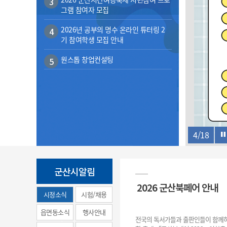
3
계약정보공개
그램 참여자 모집
전화번호안내
전화번호안내
전화번호안내
전화번호안내
전화번호안내
전화번호안내
전화번호안내
전화번호안내
군산시보
장사정보
입찰/계약정보
2026년 공부의 명수 온라인 튜터링 2
읍면동소식
주민복지 안내서
주요시책
4
수산업
찾아오시는길
찾아오시는길
찾아오시는길
찾아오시는길
찾아오시는길
찾아오시는길
찾아오시는길
찾아오시는길
기 참여학생 모집 안내
용역과제
민원편의제도
웹진 열린군산
시정계획
어업현황
원스톱 창업컨설팅
5
타기관소식
민원 1회방문 처리제
주요업무
수산물 안전정보
어디서나 민원처리제
시정백서
군산수산물 소비촉진행사
상품권 구매 사용 및 관리
사전심사 청구제도
군산 특화 수산물
민원인 후견인제
복합민원 상담예약제
4
/
18
폐업신고 원스톱서비스
납세자 보호관제도
군산시알림
『안심상속』 원스톱 서비
2026 군산북페어 안내
스
시정소식
시험/채용
(municipal
읍면동소식
행사안내
전국의 독서가들과 출판인들이 함께하
news)