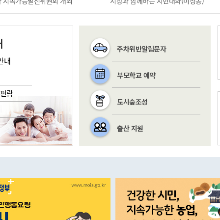
1차 지속가능발전위원회 개최
시장과 함께하는 시민대화(미성동)
내
주차위반알림문자
안내
부모학교 예약
/편람
도시숲조성
출산 지원