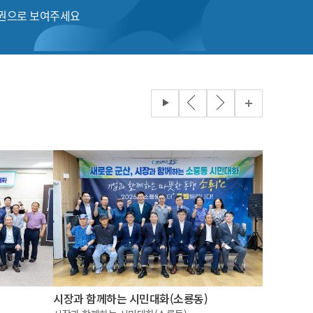
품권으로 보여주세요
시장과 함께하는 시민대화(소룡동)
2026 국