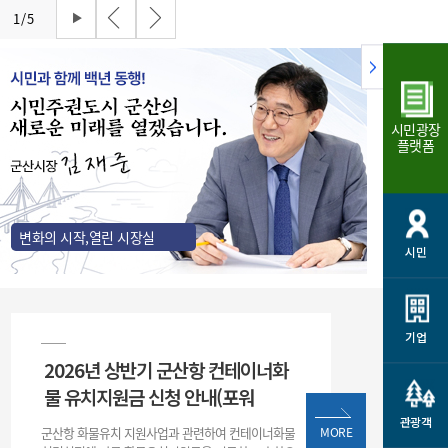
개
재정정보 공개
공공저작물
션
1
/
5
통계정보
행정규제개혁
소상공인 지원
민방위/재난안전
시스템
행정규제개혁안내
고유가 피해지원금
민방위
시민광장
규제신문고
군산사랑배달 배달의명수
플랫폼
재난안전
규제입증요청
카드수수료 지원
풍수해보험
사
규제정보포털
소상공인지원
재해예방
관련기관 안내
변화의 시작,열린 시장실
시민
군산시착한가격업소
시민대상보험
통계
영조물 배상보험
인 현황
군산시민 안전보험
기업
2026년 상반기 군산항 컨테이너화
군산시민 자전거보험
군산 상품
물 유치지원금 신청 안내(포워
농업인안전보험 농가부담
 가이드북
금 지원사업
관광객
군산항 화물유치 지원사업과 관련하여 컨테이너화물
MORE