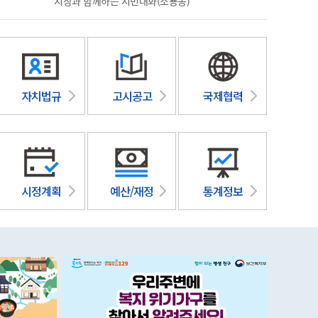
시장과 함께하는 시민대화(소룡동)
2026 국
자치법규
고시공고
국제협력
시정계획
예산/재정
통계정보