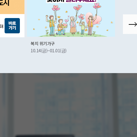
군산시상권활성화재단
군산시 
10.22(금)~
11.25(