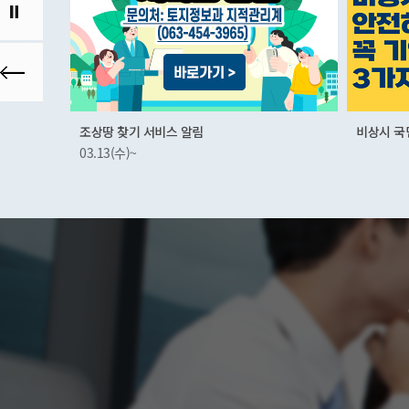
비상시 국민행동요령
군산먹거
01.03(화)