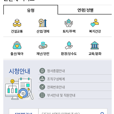
연령/성별
유형
건설교통
산업/경제
토지/주택
복지건강
출산/육아
재난/안전
환경/상수도
교육/문화
시청안내
청사종합안내
조직구성체계
전화번호안내
부서안내 및 직원안내