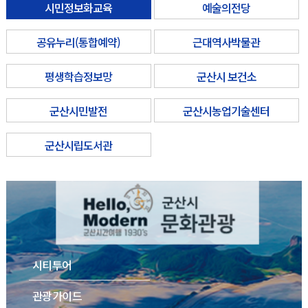
시민정보화교육
예술의전당
공유누리(통합예약)
근대역사박물관
평생학습정보망
군산시 보건소
군산시민발전
군산시농업기술센터
군산시립도서관
시티투어
관광가이드