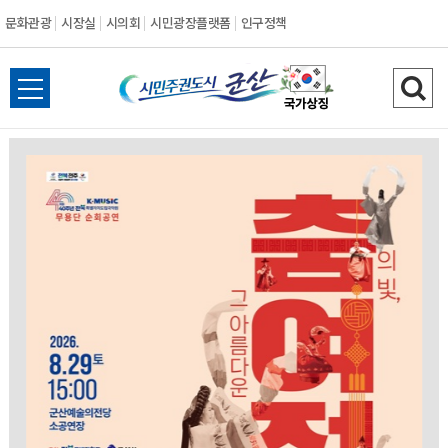
문화관광
시장실
시의회
시민광장플랫폼
인구정책
시
전
검
민
체
색
메
하
주
뉴
기
열
권
기
도
시
군
산