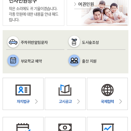
전자민원창구
여권민원
작은 소리에도 귀 기울이겠습니다.
각종 민원에 대한 내용을 안내 해드
립니다.
주차위반알림문자
도시숲조성
부모학교 예약
출산 지원
자치법규
고시공고
국제협력