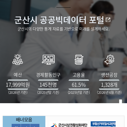
군산시 공공빅데이터 포털
군산시의 다양한 통계 자료를 기반으로 미래를 설계하세요.
예산
경제활동인구
고용율
생산공장
17,999
억원
145
천명
61.5
%
1,328
개
(2026년 기준)
(2025년말 기준)
(2025년말 기준)
(2026년 6월 기준)
배너모음