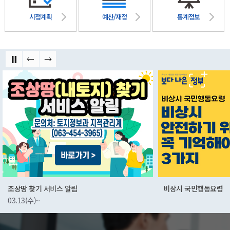
시정계획
예산/재정
통계정보
비상시 국민행동요령
군산먹거리통합지원센
01.03(화)~