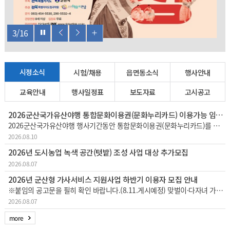
4
/
16
시정소식
시험/채용
읍면동소식
행사안내
교육안내
행사일정표
보도자료
고시공고
2026군산국가유산야행 통합문화이용권(문화누리카드) 이용가능 임시가맹점 안내
2026군산국가유산야행 행사기간동안 통합문화이용권(문화누리카드)를 이용할 수 있는 임시가맹점 51개소를 안내드립니다.※ 1~45번 : 실제 매장위치, 46~51번 (노란색표시 6군데): 해망굴일원 임시부스내에서 문화누리카드 결제가능
2026.08.10
2026년 도시농업 녹색 공간(텃밭) 조성 사업 대상 추가모집
2026.08.07
2026년 군산형 가사서비스 지원사업 하반기 이용자 모집 안내
※붙임의 공고문을 필히 확인 바랍니다.(8.11.게시예정) 맞벌이·다자녀 가정 등의 가사노동 부담을 경감하고 일·생활 균형 지원을 위한 「군산형 가사서비스 지원사업」하반기 이용자를 다음과 같이 추가 모집하오니 많은 참여 바랍니다. 1
2026.08.07
more