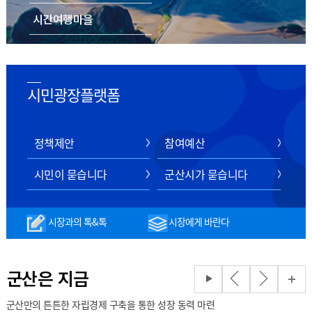
시간여행마을
음식/숙박/쇼핑
스마트 관광 전자지도
시민광장플랫폼
정책제안
참여예산
시민이 묻습니다
군산시가 묻습니다
시장과의 톡&톡
시장에게 바란다
군산은 지금
군산만의 튼튼한 자립경제 구축을 통한 성장 동력 마련