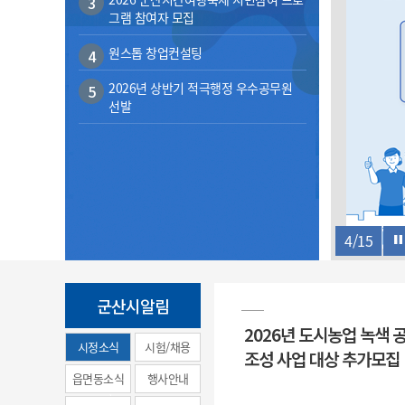
3
계약정보공개
그램 참여자 모집
전화번호안내
전화번호안내
전화번호안내
전화번호안내
전화번호안내
전화번호안내
전화번호안내
전화번호안내
군산시보
장사정보
입찰/계약정보
원스톱 창업컨설팅
읍면동소식
주민복지 안내서
주요시책
4
수산업
찾아오시는길
찾아오시는길
찾아오시는길
찾아오시는길
찾아오시는길
찾아오시는길
찾아오시는길
찾아오시는길
용역과제
민원편의제도
웹진 열린군산
2026년 상반기 적극행정 우수공무원
5
시정계획
어업현황
선발
타기관소식
민원 1회방문 처리제
주요업무
수산물 안전정보
어디서나 민원처리제
시정백서
군산수산물 소비촉진행사
상품권 구매 사용 및 관리
사전심사 청구제도
군산 특화 수산물
민원인 후견인제
복합민원 상담예약제
4
/
15
폐업신고 원스톱서비스
납세자 보호관제도
군산시알림
『안심상속』 원스톱 서비
2026년 도시농업 녹색 
스
시정소식
시험/채용
조성 사업 대상 추가모집
(municipal
읍면동소식
행사안내
news)