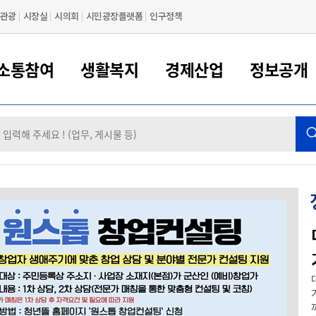
관광
시장실
시의회
시민광장플랫폼
인구정책
소통참여
생활복지
경제산업
정보공개
새만금 해양거점도시 군산
정보공개 목록/청구
시민참여서비스
여권 민원
기업지원
교육
군산시 소개
군산시 관할권 주요논리
각종 신고/민원
사전정보공표
일자리/창업
차량 민원
상하수도
시청안내
새만금 관할구역 결
주민등록/인감/가
교통안내
기업목록
인사운영
SNS소식
여권발급안내
시민광장플랫폼
교육지원
투자기업 인센티브
정보공개 목록/청구
군산 현황
차량등록사업소 안내
하수도 계획
군산시 명장
사전정보공표
청사종합안내
주민등록/인감/가
시내버스
일반기업 목록
2022년도 통계
조직도
여권 서식
시장에게 바란다
평생교육
기업지원정책
군산의 역사
차량 신규/이전 등록
상수도시설
구인구직
수시공표
전화번호안내
각종서식
택시
사회적경제기업
2023년도 통계
업무
나의민원
학자금대출이자지원
경제 공지/서식
수상현황
저당권 설정/말소 등록
수질검사
청년뜰(청년센터/창업센터)
부서별 팩스번호
시외버스/고속버스
공장 검색
2024년도 통계
부서소
나도한마디
우리아이 꿈탐험 지원사업
기업애로해소SOS
자연지리특성
등록원부 열람/발급
상수도/하수도 요금
시청 오시는 길
철도/항공
2025년도 통계
부서별 
군산 좋은아침 프로젝트
군산시사회적경제지원센터
칭찬합시다
시민정보화교육
강소연구개발특구
행정구역/행정지도
자동차 등록 서식
요금조회납부시스템
여객선
제목군산을 '대한민국 최고의 아침도시'로 만드는 「좋은 아침 프로젝
트」를 제안합니다. 제안 내용 군산은 근대문화와 바다, 월명산 등 훌...
설문조사
부모학교예약시스템
자매결연/국제협력 도시
자동차 과태료 조회 및 납부
공공하수처리시설
교통 관련사이트
일자리 지원사업
자원봉사참여
군산어린이시청
군산의 상징
자동차 정기(종합)검사 기
주정차단속 문자알
일자리지원센터
간조회 및 검사예약
스
까
전자민원창
적극행정
디지털배움터