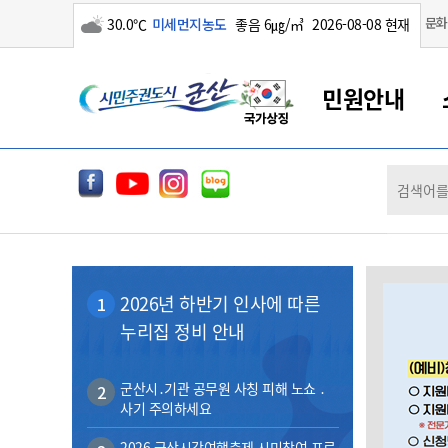
구름많음
문화
30.0℃
미세먼지농도
좋음 6㎍/㎥
2026-08-08 현재
시
민원안내
민
전
군산새만금
민원안내
소통참여
생활복지
경제산업
정보공개
군산소개
전북소개
주
군산에서 시작되는 새만금
전북특별자치도 소개
군산사랑상품권
민원창구안내
정보공개제도
복지/보건
시정알림
군산시 비전
체
권
민원이용안내
시정소식
인구정책
상품권 안내
제도안내
전북특별자치도란?
메
민원수수료
시험/채용
통합돌봄
상품권 공지사항
비공개대상정보
전북특별자치도 용어 Q&A
뉴
도
종합민원창구
보도자료
주민복지
상품권 Q&A
불복구제절차
2026년 하반기 인사에 따른
1
자료실
시
아름다운 배려창구
행사안내
아동/청소년
상품권 이용규약
수수료
누리집 정비 안내
홍보영상 게시판
토지정보민원창구
행사일정표
여성/가족
판매대행점 조회
정보공개서식
군
대표전화
대표전화
대표전화
대표전화
대표전화
대표전화
대표전화
대표전화
063-454-4000
063-454-4000
063-454-4000
063-454-4000
063-454-4000
063-454-4000
063-454-4000
063-454-4000
무인민원발급기
교육안내
노인복지
지류상품권 재고조회
군산시․기관 공무원 사칭 피해 노쇼 ․
2
사기 주의하세요
산
보건소식
장애인복지
부서 및 담당자 연락처
부서 및 담당자 연락처
부서 및 담당자 연락처
부서 및 담당자 연락처
부서 및 담당자 연락처
부서 및 담당자 연락처
부서 및 담당자 연락처
부서 및 담당자 연락처
고시공고
사회서비스(바우처)
2026 군산시간여행축제 시민참여 프로