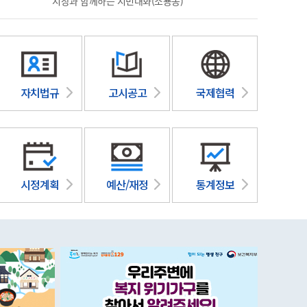
시장과 함께하는 시민대화(소룡동)
2026 국
자치법규
고시공고
국제협력
시정계획
예산/재정
통계정보