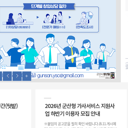
위원회 현황
공공데이터 개방
업무추진비공
군산시 무상교통
공부의 명수
정부24
위원회 명단공개
공공데이터 개방
예산/재정
법률정보
국민신문고
건설
부동산
에너지
환경
청소
위생
위원회 회의록 공개
공공데이터 수요조사
민원편람/서식
한눈에 서비스
전자가족관계등록
예산안내
조례규칙 입법예고
경제동향
도로/가로등
부동산 정보
태양광
환경선언문
청소정보
공중위생
재정공시
조례규칙 입법예고(구)
물가정보
자전거
주소/건축/지적/지리정보
가스/석유
인터넷등기소
환경기본정보
대형폐기물 배출신고
위생용품 제조업
결산보고서
법률정보 관련사이트
사회조사
조상땅찾기
국세청홈택스
화학물질 관리지도
공모사업
생활쓰레기 처리요령
식품위생
중기지방재정계획
사업체조
위택스
미세먼지 대응
음식물쓰레기 처리요령
문화 콘텐츠업
투자심사
통계연보
부동산통합민원
환경영향평가
폐기물 처리시설 현황
예산낭비신고
청년통계
체육
공공데이터포털
석면해체 건축물정보
보조금 부정수급 신고
주민등록
새올전자민원창구
체육시설 안내
환경오염업소 공개
공유재산
체류외국
군산시체육회
환경 관련사이트
재정용어사전
공간(텃밭)
2026년 군산형 가사서비스 지원사
생활체육 공지
군산시 고향사랑기부제
업 하반기 이용자 모집 안내
고향사랑기부제 소개
군산상품
※붙임의 공고문을 필히 확인 바랍니다.(8.11.게시예