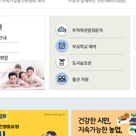
1차 지속가능발전위원회 개최
시장과 함께하는 시민대화(미성동)
내
주차위반알림문자
안내
부모학교 예약
/편람
도시숲조성
출산 지원