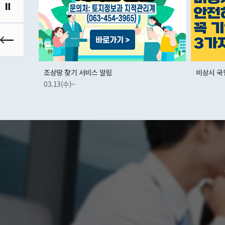
비상시 국민행동요령
군산먹거
01.03(화)