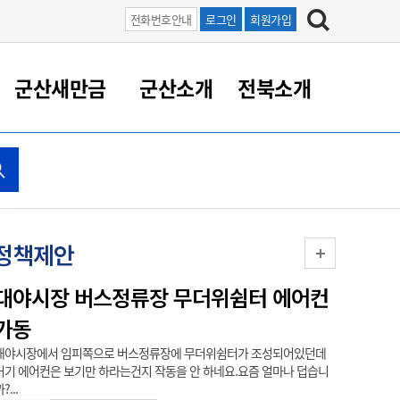
전화번호안내
로그인
회원가입
군산새만금
군산소개
전북소개
정 대응
족관계
부서/업무
RE100의 중심 새만금
도시/공원/주택
산업인프라
정책실명제
토지/건축
읍면동 안내
군산새만금 홍보 영상
조직운영6대지표
농업/축산업
도시재생
지방세
족관계
도시계획/지구단위계획
군산국가산업단지
정책실명제 안내
지방세
도시재생사업
민선8기 농업비전/발전방
공무원 정원
향
공원녹지
군산2국가산업단지
국민신청실명제안내
지방세환급금신청
도시재생(현장)지원센터
과장급이상 상위직 비율
정책제안
농산물 유통
식
주택
새만금산업단지
정책실명제 중점관리 대상
지방세 상담챗봇
도시재생시설 현황
공무원 1인당 주민수
가축방역
자료실
자유무역지역
도시재생 공지/행사
현장공무원 비율
대야시장 버스정류장 무더위쉼터 에어컨
새만금
동물복지
지방산업단지
재정규모대비 인건비운영
가동
(골프
농공단지
실국본부수
대야시장에서 임피쪽으로 버스정류장에 무더위쉼터가 조성되어있던데
이 정책 제
림 서비
산업단지 지도
내고장 알리미
거기 에어컨은 보기만 하라는건지 작동을 안 하네요.요즘 얼마나 덥습니
있어야 가능함. 
?...
구
항만/여객/공항/철도/컨벤