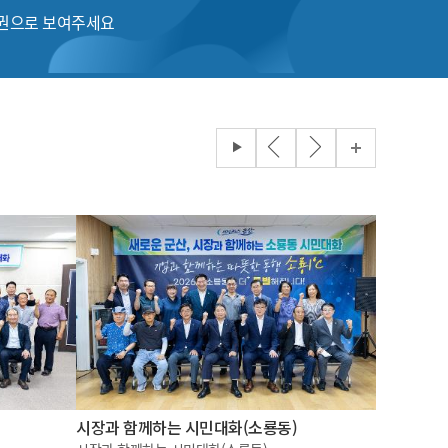
품권으로 보여주세요
시장과 함께하는 시민대화(소룡동)
2026 국