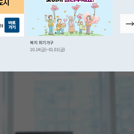
군산시상권활성화재단
군산시 
10.22(금)~
11.25(