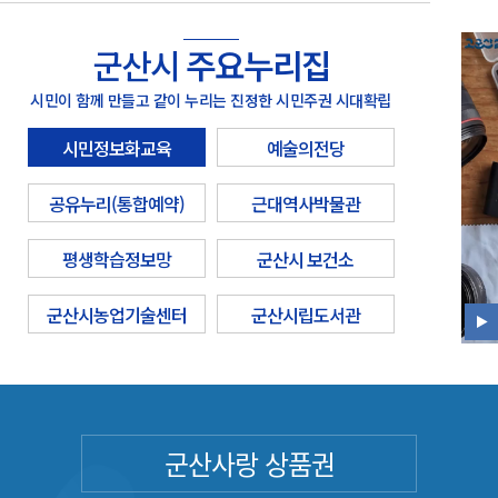
군산시
주요누리집
시민이 함께 만들고 같이 누리는 진정한 시민주권 시대확립
시민정보화교육
예술의전당
공유누리(통합예약)
근대역사박물관
평생학습정보망
군산시 보건소
군산시농업기술센터
군산시립도서관
군산사랑 상품권