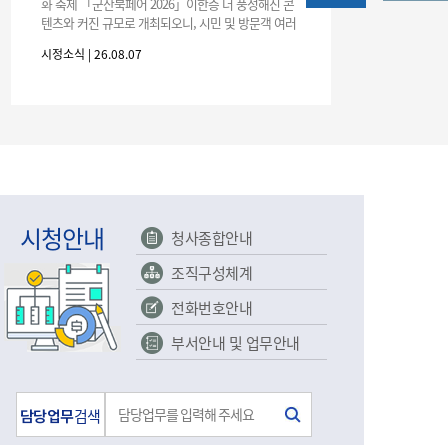
농기계 종합보험
화 축제 「군산북페어 2026」이한층 더 풍성해진 콘
텐츠와 커진 규모로 개최되오니, 시민 및 방문객 여러
분의 많은 관심과 참여 바랍니다.□ 행사 개요행사 기
시정소식 | 26.08.07
간: 2026. 8. 28.
시청안내
청사종합안내
조직구성체계
전화번호안내
부서안내 및 업무안내
담당업무
검색