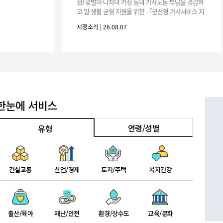
기부자 예우제
정) 맞벌이·다자녀 가정 등의 가사노동 부담을 경감하
고 일·생활 균형 지원을 위한 「군산형 가사서비스 지
기부자 명예의 전당
원사업」하반기 이용자를 다음과 같이 추가 모집하오
시정소식 | 26.08.07
니 많은 참여 바랍니다. 1
기금사업
군산시 답례품
고향사랑기부제 소식
한눈에 서비스
연령/성별
유형
건설교통
산업/경제
토지/주택
복지건강
출산/육아
재난/안전
환경/상수도
교육/문화