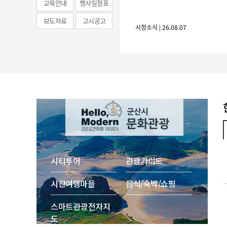
교육안내
행사일정표
보도자료
고시공고
시정소식 | 26.08.07
시티투어
관광가이드
시간여행마을
음식/숙박/쇼핑
스마트 관광 전자지
도