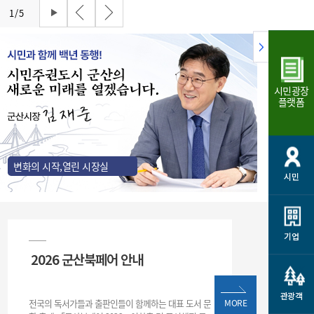
개
재정정보 공개
공공저작물
션
1
/
5
통계정보
행정규제개혁
소상공인 지원
민방위/재난안전
시스템
행정규제개혁안내
고유가 피해지원금
민방위
시민광장
규제신문고
군산사랑배달 배달의명수
플랫폼
재난안전
규제입증요청
카드수수료 지원
풍수해보험
사
규제정보포털
소상공인지원
재해예방
관련기관 안내
변화의 시작,열린 시장실
시민
군산시착한가격업소
시민대상보험
통계
영조물 배상보험
인 현황
군산시민 안전보험
기업
2026 군산북페어 안내
군산시민 자전거보험
군산 상품
농업인안전보험 농가부담
 가이드북
금 지원사업
관광객
전국의 독서가들과 출판인들이 함께하는 대표 도서 문
MORE