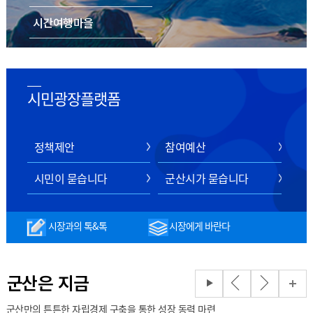
시간여행마을
음식/숙박/쇼핑
스마트 관광 전자지도
시민광장플랫폼
정책제안
참여예산
시민이 묻습니다
군산시가 묻습니다
시장과의 톡&톡
시장에게 바란다
군산은 지금
군산만의 튼튼한 자립경제 구축을 통한 성장 동력 마련