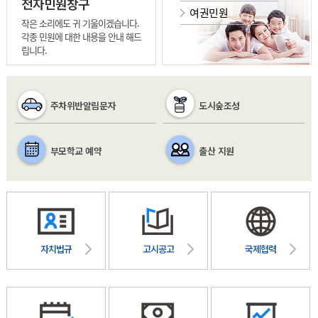
전자민원창구
여권민원
작은 소리에도 귀 기울이겠습니다.
각종 민원에 대한 내용을 안내 해드
립니다.
주차위반알림문자
도시숲조성
부모학교 예약
출산 지원
자치법규
고시공고
국제협력