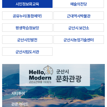
시민정보화교육
예술의전당
공유누리(통합예약)
근대역사박물관
평생학습정보망
군산시 보건소
군산시민발전
군산시농업기술센터
군산시립도서관
시티투어
관광가이드