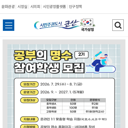
문화관광
시장실
시의회
시민광장플랫폼
인구정책
시
전
검
민
체
색
메
하
주
뉴
기
열
권
기
도
시
군
산