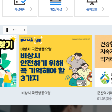
시정계획
예산/재정
통계정보
비상시 국민행동요령
군산먹거리통합지원센
01.03(화)~