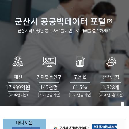
군산시 공공빅데이터 포털
군산시의 다양한 통계 자료를 기반으로 미래를 설계하세요.
예산
경제활동인구
고용율
생산공장
17,999
억원
145
천명
61.5
%
1,328
개
(2026년 기준)
(2025년말 기준)
(2025년말 기준)
(2026년 6월 기준)
배너모음