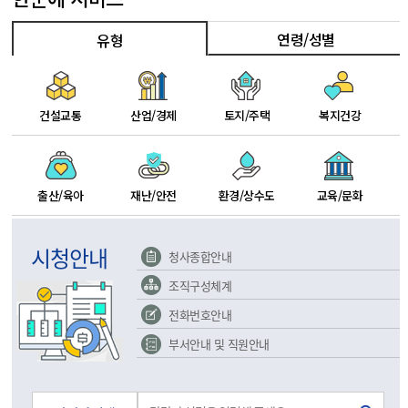
연령/성별
유형
건설교통
산업/경제
토지/주택
복지건강
출산/육아
재난/안전
환경/상수도
교육/문화
시청안내
청사종합안내
조직구성체계
전화번호안내
부서안내 및 직원안내