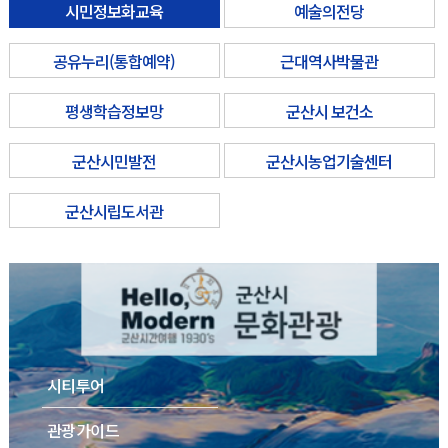
시민정보화교육
예술의전당
공유누리(통합예약)
근대역사박물관
평생학습정보망
군산시 보건소
군산시민발전
군산시농업기술센터
군산시립도서관
시티투어
관광가이드