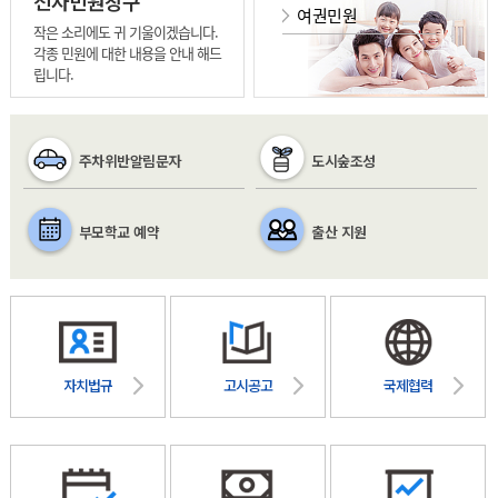
전자민원창구
여권민원
작은 소리에도 귀 기울이겠습니다.
각종 민원에 대한 내용을 안내 해드
립니다.
주차위반알림문자
도시숲조성
부모학교 예약
출산 지원
자치법규
고시공고
국제협력