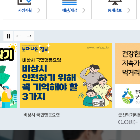
시정계획
예산/재정
통계정보
비상시 국민행동요령
군산먹거리통합지원센
01.03(화)~