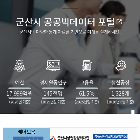
군산시 공공빅데이터 포털
군산시의 다양한 통계 자료를 기반으로 미래를 설계하세요.
예산
경제활동인구
고용율
생산공장
17,999
억원
145
천명
61.5
%
1,328
개
(2026년 기준)
(2025년말 기준)
(2025년말 기준)
(2026년 6월 기준)
배너모음