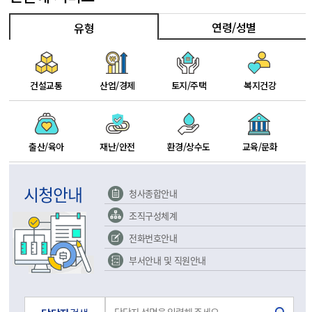
연령/성별
유형
건설교통
산업/경제
토지/주택
복지건강
출산/육아
재난/안전
환경/상수도
교육/문화
시청안내
청사종합안내
조직구성체계
전화번호안내
부서안내 및 직원안내