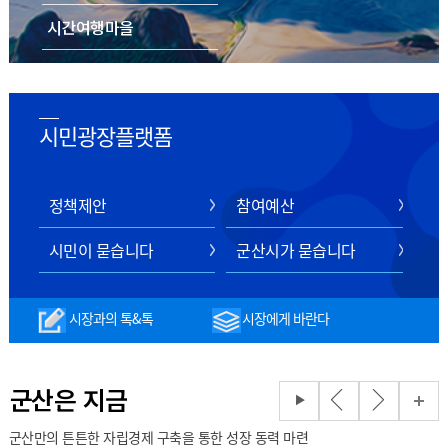
시간여행마을
음식/숙박/쇼핑
스마트 관광 전자지도
시민광장플랫폼
정책제안
참여예산
시민이 묻습니다
군산시가 묻습니다
시장과의 톡&톡
시장에게 바란다
군산은 지금
군산만의 튼튼한 자립경제 구축을 통한 성장 동력 마련