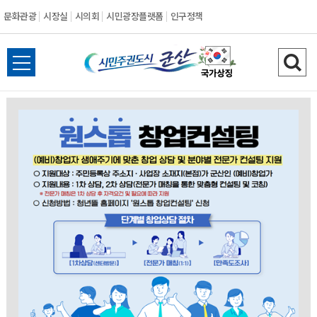
문화관광
시장실
시의회
시민광장플랫폼
인구정책
시
전
검
민
체
색
메
하
주
뉴
기
열
권
기
도
시
군
산