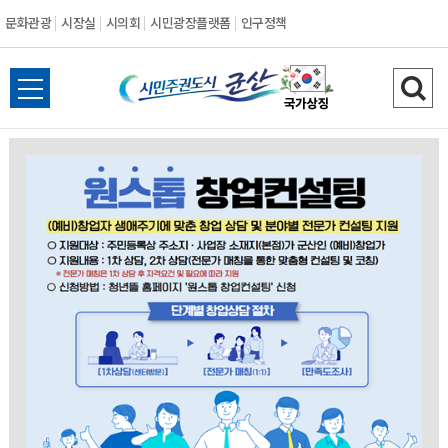
문화관광
시장실
시의회
시민광장플랫폼
인구정책
시
전
검
민
체
색
메
하
주
뉴
기
열
권
기
도
시
군
산