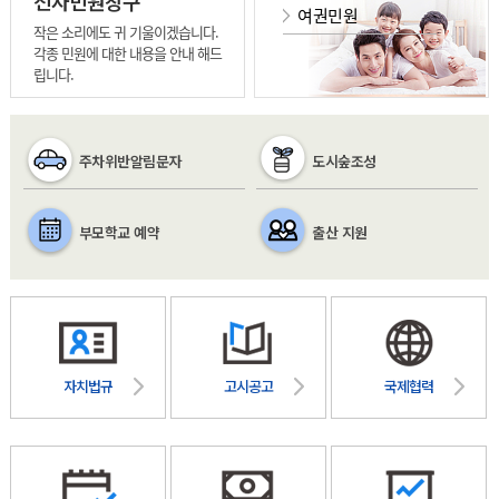
전자민원창구
여권민원
작은 소리에도 귀 기울이겠습니다.
각종 민원에 대한 내용을 안내 해드
립니다.
주차위반알림문자
도시숲조성
부모학교 예약
출산 지원
자치법규
고시공고
국제협력