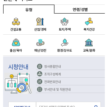
연령/성별
유형
건설교통
산업/경제
토지/주택
복지건강
출산/육아
재난/안전
환경/상수도
교육/문화
시청안내
청사종합안내
조직구성체계
전화번호안내
부서안내 및 직원안내