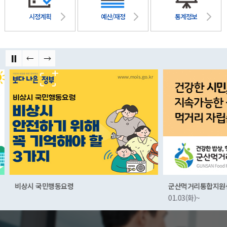
시정계획
예산/재정
통계정보
비상시 국민행동요령
군산먹거리통합지원센
01.03(화)~