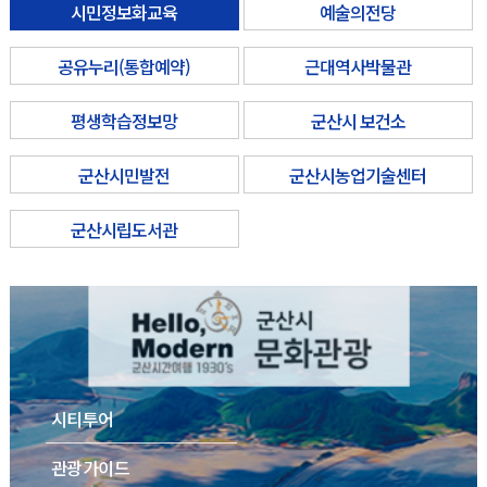
시민정보화교육
예술의전당
공유누리(통합예약)
근대역사박물관
평생학습정보망
군산시 보건소
군산시민발전
군산시농업기술센터
군산시립도서관
시티투어
관광가이드