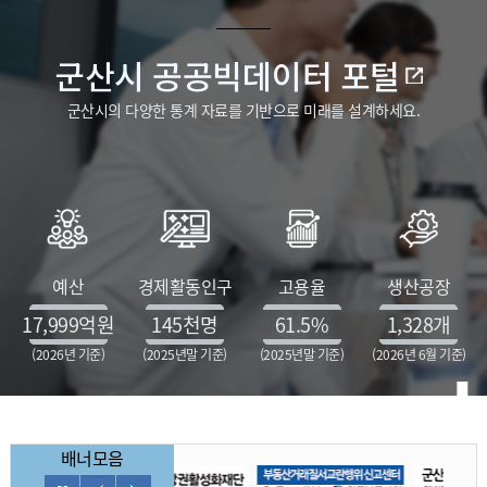
군산시 공공빅데이터 포털
군산시의 다양한 통계 자료를 기반으로 미래를 설계하세요.
예산
경제활동인구
고용율
생산공장
17,999
억원
145
천명
61.5
%
1,328
개
(2026년 기준)
(2025년말 기준)
(2025년말 기준)
(2026년 6월 기준)
배너모음