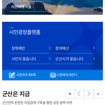
시간여행마을
음식/숙박/쇼핑
스마트 관광 전자지도
시민광장플랫폼
정책제안
참여예산
시민이 묻습니다
군산시가 묻습니다
시장과의 톡&톡
시장에게 바란다
군산은 지금
군산만의 튼튼한 자립경제 구축을 통한 성장 동력 마련