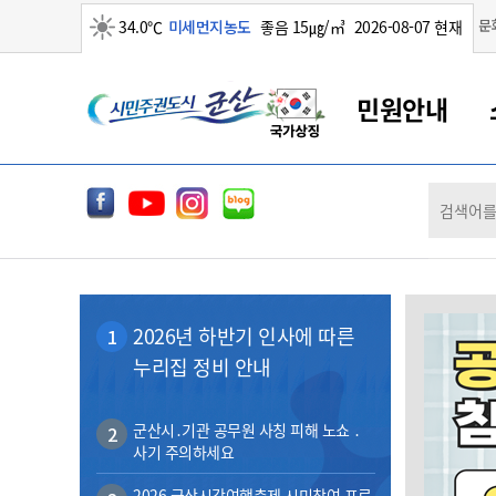
맑음
문
34.0℃
미세먼지농도
좋음 15㎍/㎥
2026-08-07 현재
시
민원안내
민
전
군산새만금
민원안내
소통참여
생활복지
경제산업
정보공개
군산소개
전북소개
주
군산에서 시작되는 새만금
전북특별자치도 소개
군산사랑상품권
민원창구안내
정보공개제도
복지/보건
시정알림
군산시 비전
체
권
민원이용안내
시정소식
인구정책
상품권 안내
제도안내
전북특별자치도란?
메
민원수수료
시험/채용
통합돌봄
상품권 공지사항
비공개대상정보
전북특별자치도 용어 Q&A
뉴
도
종합민원창구
보도자료
주민복지
상품권 Q&A
불복구제절차
2026년 하반기 인사에 따른
1
자료실
시
아름다운 배려창구
행사안내
아동/청소년
상품권 이용규약
수수료
누리집 정비 안내
홍보영상 게시판
토지정보민원창구
행사일정표
여성/가족
판매대행점 조회
정보공개서식
군
대표전화
대표전화
대표전화
대표전화
대표전화
대표전화
대표전화
대표전화
063-454-4000
063-454-4000
063-454-4000
063-454-4000
063-454-4000
063-454-4000
063-454-4000
063-454-4000
무인민원발급기
교육안내
노인복지
지류상품권 재고조회
군산시․기관 공무원 사칭 피해 노쇼 ․
2
사기 주의하세요
산
보건소식
장애인복지
부서 및 담당자 연락처
부서 및 담당자 연락처
부서 및 담당자 연락처
부서 및 담당자 연락처
부서 및 담당자 연락처
부서 및 담당자 연락처
부서 및 담당자 연락처
부서 및 담당자 연락처
고시공고
사회서비스(바우처)
2026 군산시간여행축제 시민참여 프로