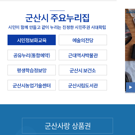
군산시
주요누리집
시민이 함께 만들고 같이 누리는 진정한 시민주권 시대확립
시민정보화교육
예술의전당
공유누리(통합예약)
근대역사박물관
평생학습정보망
군산시 보건소
군산시농업기술센터
군산시립도서관
군산사랑 상품권