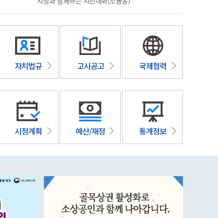
시장과 함께하는 시민대화(소룡동)
2026 국
자치법규
고시공고
국제협력
시정계획
예산/재정
통계정보