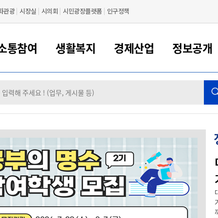
화관광
시장실
시의회
시민광장플랫폼
인구정책
소통참여
생활복지
경제산업
정보공개
새만금 해양거점도시 군산
정보공개 목록/청구
시민참여서비스
여권 민원
기업지원
교육
군산시 소개
군산시 관할권 주요논리
각종 신고/민원
사전정보공표
일자리/창업
차량 민원
상하수도
시청안내
새만금 관할구역 결
주민등록/인감/가
교통안내
기업목록
인사운영
SNS소식
여권발급안내
시민광장플랫폼
교육지원
투자기업 인센티브
정보공개 목록/청구
군산 현황
차량등록사업소 안내
하수도 계획
군산시 명장
사전정보공표
청사종합안내
주민등록/인감/가
시내버스
일반기업 목록
2022년도 통계
조직도
여권 서식
시장에게 바란다
평생교육
기업지원정책
군산의 역사
차량 신규/이전 등록
상수도시설
구인구직
수시공표
전화번호안내
각종서식
택시
사회적경제기업
2023년도 통계
업무
나의민원
학자금대출이자지원
경제 공지/서식
수상현황
저당권 설정/말소 등록
수질검사
청년뜰(청년센터/창업센터)
부서별 팩스번호
시외버스/고속버스
공장 검색
2024년도 통계
부서소
나도한마디
우리아이 꿈탐험 지원사업
기업애로해소SOS
자연지리특성
등록원부 열람/발급
상수도/하수도 요금
시청 오시는 길
철도/항공
2025년도 통계
부서별 
군산 좋은아침 프로젝트
군산시사회적경제지원센터
칭찬합시다
시민정보화교육
강소연구개발특구
행정구역/행정지도
자동차 등록 서식
요금조회납부시스템
여객선
제목군산을 '대한민국 최고의 아침도시'로 만드는 「좋은 아침 프로젝
트」를 제안합니다. 제안 내용 군산은 근대문화와 바다, 월명산 등 훌...
설문조사
부모학교예약시스템
자매결연/국제협력 도시
자동차 과태료 조회 및 납부
공공하수처리시설
교통 관련사이트
일자리 지원사업
자원봉사참여
군산어린이시청
군산의 상징
자동차 정기(종합)검사 기
주정차단속 문자알
일자리지원센터
간조회 및 검사예약
스
까
전자민원창
적극행정
디지털배움터