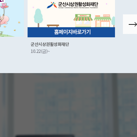
군산시상권활성화재단
군산시 
10.22(금)~
11.25(