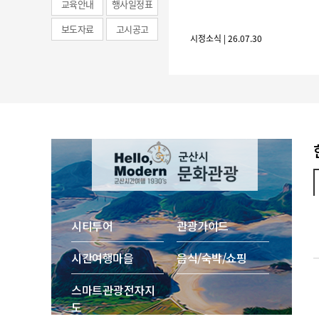
교육안내
행사일정표
보도자료
고시공고
시정소식 | 26.07.30
시티투어
관광가이드
시간여행마을
음식/숙박/쇼핑
스마트 관광 전자지
도