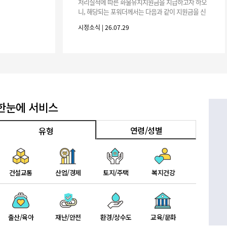
기부자 예우제
처리실적에 따른 화물유치지원금을 지급하고자 하오
니, 해당되는 포워더께서는 다음과 같이 지원금을 신
기부자 명예의 전당
청하시기 바랍니다. 1. 해당기간 : ‘25. 11. 1. ~ '26. 4.
시정소식 | 26.07.29
30.(6개
기금사업
군산시 답례품
고향사랑기부제 소식
한눈에 서비스
연령/성별
유형
건설교통
산업/경제
토지/주택
복지건강
출산/육아
재난/안전
환경/상수도
교육/문화