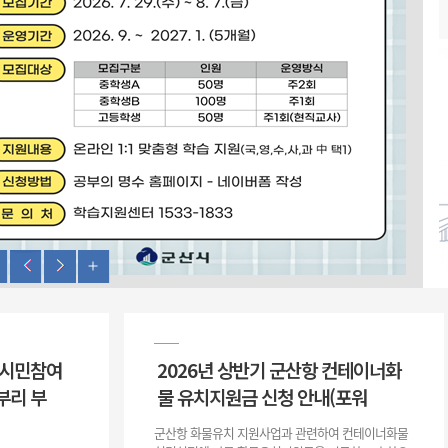
위원회 현황
공공데이터 개방
업무추진비공
군산시 무상교통
공부의 명수
정부24
위원회 명단공개
공공데이터 개방
예산/재정
법률정보
국민신문고
건설
부동산
에너지
환경
청소
위생
위원회 회의록 공개
공공데이터 수요조사
민원편람/서식
한눈에 서비스
전자가족관계등록
예산안내
조례규칙 입법예고
경제동향
도로/가로등
부동산 정보
태양광
환경선언문
청소정보
공중위생
재정공시
조례규칙 입법예고(구)
물가정보
자전거
주소/건축/지적/지리정보
가스/석유
인터넷등기소
환경기본정보
대형폐기물 배출신고
위생용품 제조업
결산보고서
법률정보 관련사이트
사회조사
조상땅찾기
국세청홈택스
화학물질 관리지도
공모사업
생활쓰레기 처리요령
식품위생
중기지방재정계획
사업체조
위택스
미세먼지 대응
음식물쓰레기 처리요령
문화 콘텐츠업
투자심사
통계연보
부동산통합민원
환경영향평가
폐기물 처리시설 현황
예산낭비신고
청년통계
체육
공공데이터포털
석면해체 건축물정보
보조금 부정수급 신고
주민등록
새올전자민원창구
체육시설 안내
환경오염업소 공개
공유재산
체류외국
군산시체육회
환경 관련사이트
재정용어사전
 시민참여
2026년 상반기 군산항 컨테이너화
생활체육 공지
군산시 고향사랑기부제
부리 부
물 유치지원금 신청 안내(포워
고향사랑기부제 소개
군산상품
군산항 화물유치 지원사업과 관련하여 컨테이너화물