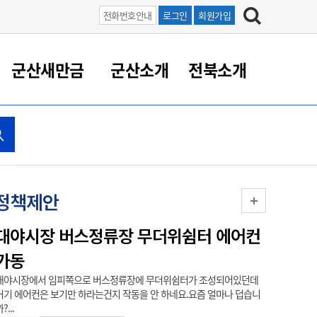
전화번호안내
로그인
회원가입
군산새만금
군산소개
전북소개
정 대응
족관계
부서/업무
RE100의 중심 새만금
도시/공원/주택
산업인프라
정책실명제
토지/건축
읍면동 안내
군산새만금 홍보 영상
조직운영6대지표
농업/축산업
도시재생
지방세
족관계
도시계획/지구단위계획
군산국가산업단지
정책실명제 안내
지방세
도시재생사업
민선8기 농업비전/발전방
공무원 정원
향
공원녹지
군산2국가산업단지
국민신청실명제안내
지방세환급금신청
도시재생(현장)지원센터
과장급이상 상위직 비율
정책제안
농산물 유통
식
주택
새만금산업단지
정책실명제 중점관리 대상
지방세 상담챗봇
도시재생시설 현황
공무원 1인당 주민수
가축방역
자료실
자유무역지역
도시재생 공지/행사
현장공무원 비율
대야시장 버스정류장 무더위쉼터 에어컨
새만금
동물복지
지방산업단지
재정규모대비 인건비운영
가동
(골프
농공단지
실국본부수
대야시장에서 임피쪽으로 버스정류장에 무더위쉼터가 조성되어있던데
이 정책 제
림 서비
산업단지 지도
내고장 알리미
거기 에어컨은 보기만 하라는건지 작동을 안 하네요.요즘 얼마나 덥습니
있어야 가능함. 
?...
구
항만/여객/공항/철도/컨벤