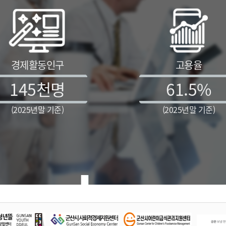
경제활동인구
고용율
145
천명
61.5
%
(2025년말 기준)
(2025년말 기준)