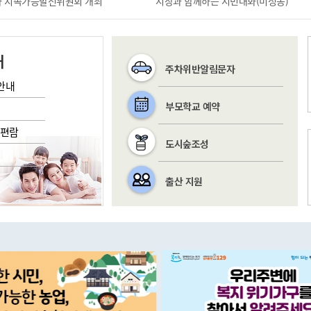
1차 지속가능발전위원회 개최
시장과 함께하는 시민대화(미성동)
내
주차위반알림문자
안내
부모학교 예약
/편람
도시숲조성
출산 지원