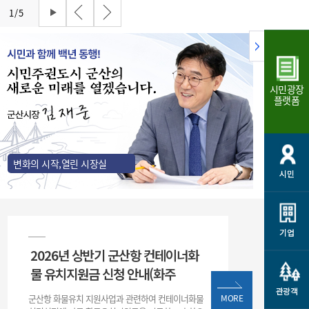
개
재정정보 공개
공공저작물
션
1
/
5
통계정보
행정규제개혁
소상공인 지원
민방위/재난안전
시스템
행정규제개혁안내
고유가 피해지원금
민방위
시민광장
규제신문고
군산사랑배달 배달의명수
플랫폼
재난안전
규제입증요청
카드수수료 지원
풍수해보험
사
규제정보포털
소상공인지원
재해예방
관련기관 안내
변화의 시작,열린 시장실
시민
군산시착한가격업소
시민대상보험
통계
영조물 배상보험
인 현황
군산시민 안전보험
기업
2026년 상반기 군산항 컨테이너화
군산시민 자전거보험
군산 상품
물 유치지원금 신청 안내(화주
농업인안전보험 농가부담
 가이드북
금 지원사업
관광객
군산항 화물유치 지원사업과 관련하여 컨테이너화물
MORE