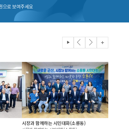
품권으로 보여주세요
시장과 함께하는 시민대화(소룡동)
2026 국