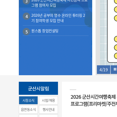
3
계약정보공개
그램 참여자 모집
전화번호안내
전화번호안내
전화번호안내
전화번호안내
전화번호안내
전화번호안내
전화번호안내
전화번호안내
군산시보
장사정보
입찰/계약정보
2026년 공부의 명수 온라인 튜터링 2
읍면동소식
주민복지 안내서
주요시책
4
수산업
찾아오시는길
찾아오시는길
찾아오시는길
찾아오시는길
찾아오시는길
찾아오시는길
찾아오시는길
찾아오시는길
기 참여학생 모집 안내
용역과제
민원편의제도
웹진 열린군산
시정계획
어업현황
원스톱 창업컨설팅
5
타기관소식
민원 1회방문 처리제
주요업무
수산물 안전정보
어디서나 민원처리제
시정백서
군산수산물 소비촉진행사
상품권 구매 사용 및 관리
사전심사 청구제도
군산 특화 수산물
민원인 후견인제
복합민원 상담예약제
4
/
19
폐업신고 원스톱서비스
납세자 보호관제도
군산시알림
『안심상속』 원스톱 서비
2026 군산시간여행축제
스
시정소식
시험/채용
프로그램(프리마켓/주전
(municipal
읍면동소식
행사안내
news)