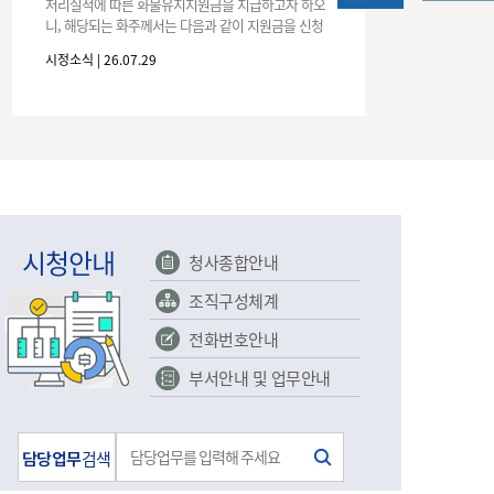
농기계 종합보험
처리실적에 따른 화물유치지원금을 지급하고자 하오
니, 해당되는 화주께서는 다음과 같이 지원금을 신청
하시기 바랍니다. 1. 해당기간 : ‘25. 11. 1. ~ '26. 4. 30.
시정소식 | 26.07.29
(6개월
시청안내
청사종합안내
조직구성체계
전화번호안내
부서안내 및 업무안내
담당업무
검색