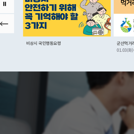
비상시 국민행동요령
군산먹거
01.03(화)