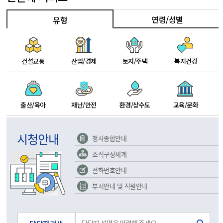
연령/성별
유형
건설교통
산업/경제
토지/주택
복지건강
출산/육아
재난/안전
환경/상수도
교육/문화
시청안내
청사종합안내
조직구성체계
전화번호안내
부서안내 및 직원안내