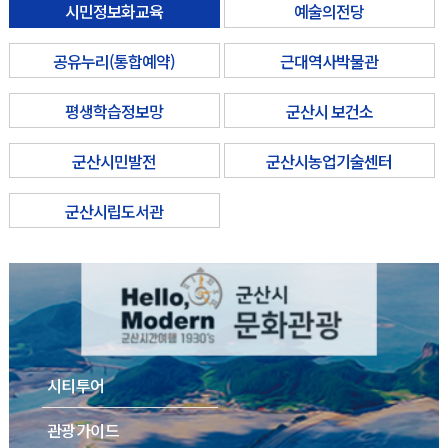
시민정보화교육
예술의전당
공유누리(통합예약)
근대역사박물관
평생학습정보망
군산시 보건소
군산시민발전
군산시농업기술센터
군산시립도서관
시티투어
관광가이드