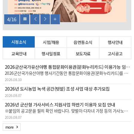
4
/
16
시정소식
시험/채용
읍면동소식
행사안내
교육안내
행사일정표
보도자료
고시공고
2026군산국가유산야행 통합문화이용권(문화누리카드) 이용가능 임시가맹점 안내
2026군산국가유산야행 행사기간동안 통합문화이용권(문화누리카드)를 이용할 수 있는 임시가맹점 51개소를 안내드립니다.※ 1~45번 : 실제 매장위치, 46~51번 (노란색표시 6군데): 해망굴일원 임시부스내에서 문화누리카드 결제가능
2026.08.10
2026년 도시농업 녹색 공간(텃밭) 조성 사업 대상 추가모집
2026.08.07
2026년 군산형 가사서비스 지원사업 하반기 이용자 모집 안내
※붙임의 공고문을 필히 확인 바랍니다. 맞벌이·다자녀 가정 등의 가사노동 부담을 경감하고 일·생활 균형 지원을 위한 「군산형 가사서비스 지원사업」하반기 이용자를 다음과 같이 추가 모집하오니 많은 참여 바랍니다. 1. 사업기간 : 20
2026.08.07
more