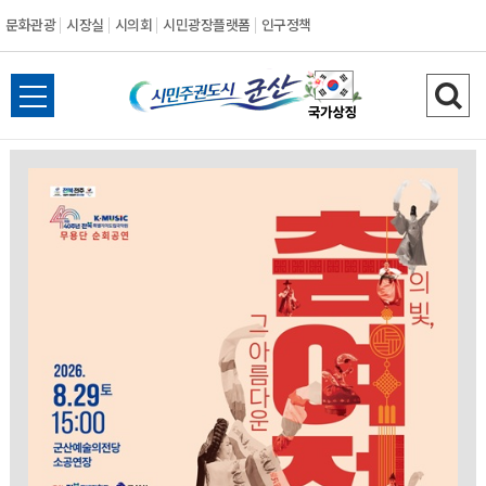
문화관광
시장실
시의회
시민광장플랫폼
인구정책
시
전
검
민
체
색
메
하
주
뉴
기
열
권
기
도
시
군
산