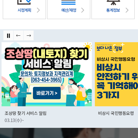
시정계획
예산/재정
통계정보
비상시 국민행동요령
군산먹거리통합지원센
01.03(화)~