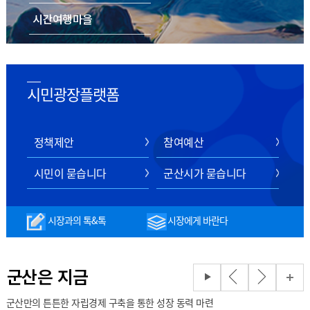
시간여행마을
음식/숙박/쇼핑
스마트 관광 전자지도
시민광장플랫폼
정책제안
참여예산
시민이 묻습니다
군산시가 묻습니다
시장과의 톡&톡
시장에게 바란다
군산은 지금
군산만의 튼튼한 자립경제 구축을 통한 성장 동력 마련