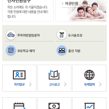
전자민원창구
여권민원
작은 소리에도 귀 기울이겠습니다.
각종 민원에 대한 내용을 안내 해드
립니다.
주차위반알림문자
도시숲조성
부모학교 예약
출산 지원
자치법규
고시공고
국제협력