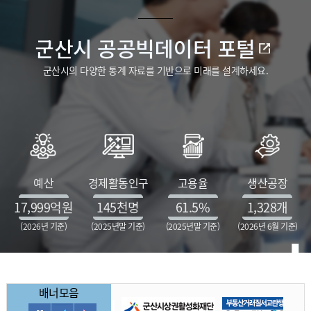
군산시 공공빅데이터 포털
군산시의 다양한 통계 자료를 기반으로 미래를 설계하세요.
예산
경제활동인구
고용율
생산공장
17,999
억원
145
천명
61.5
%
1,328
개
(2026년 기준)
(2025년말 기준)
(2025년말 기준)
(2026년 6월 기준)
배너모음