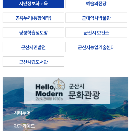
시민정보화교육
예술의전당
공유누리(통합예약)
근대역사박물관
평생학습정보망
군산시 보건소
군산시민발전
군산시농업기술센터
군산시립도서관
시티투어
관광가이드