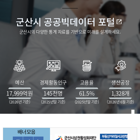
군산시 공공빅데이터 포털
군산시의 다양한 통계 자료를 기반으로 미래를 설계하세요.
예산
경제활동인구
고용율
생산공장
17,999
억원
145
천명
61.5
%
1,328
개
(2026년 기준)
(2025년말 기준)
(2025년말 기준)
(2026년 6월 기준)
배너모음