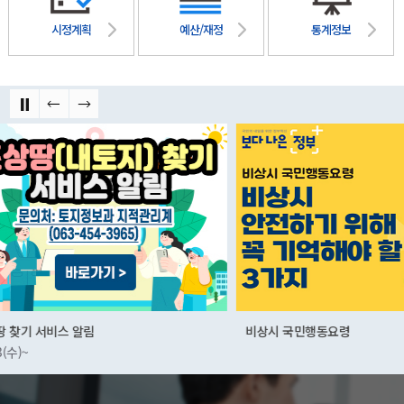
시정계획
예산/재정
통계정보
비상시 국민행동요령
군산먹거리통합지원센
01.03(화)~