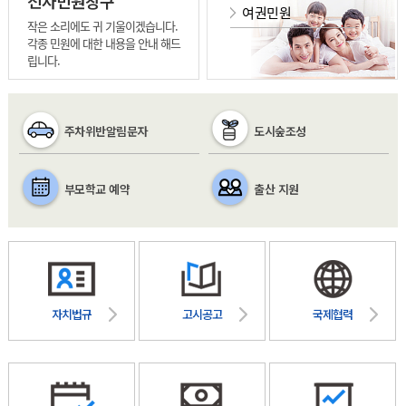
전자민원창구
여권민원
작은 소리에도 귀 기울이겠습니다.
각종 민원에 대한 내용을 안내 해드
립니다.
주차위반알림문자
도시숲조성
부모학교 예약
출산 지원
자치법규
고시공고
국제협력