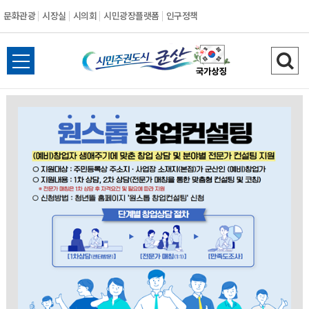
문화관광
시장실
시의회
시민광장플랫폼
인구정책
시
전
검
민
체
색
메
하
주
뉴
기
열
권
기
도
시
군
산