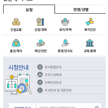
연령/성별
유형
건설교통
산업/경제
토지/주택
복지건강
출산/육아
재난/안전
환경/상수도
교육/문화
시청안내
청사종합안내
조직구성체계
전화번호안내
부서안내 및 직원안내