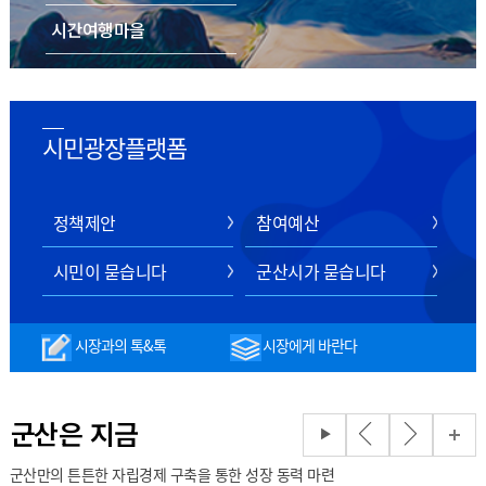
시간여행마을
음식/숙박/쇼핑
스마트 관광 전자지도
시민광장플랫폼
정책제안
참여예산
시민이 묻습니다
군산시가 묻습니다
시장과의 톡&톡
시장에게 바란다
군산은 지금
군산만의 튼튼한 자립경제 구축을 통한 성장 동력 마련