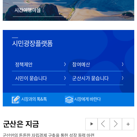
시간여행마을
음식/숙박/쇼핑
스마트 관광 전자지도
시민광장플랫폼
정책제안
참여예산
시민이 묻습니다
군산시가 묻습니다
시장과의 톡&톡
시장에게 바란다
군산은 지금
군산만의 튼튼한 자립경제 구축을 통한 성장 동력 마련