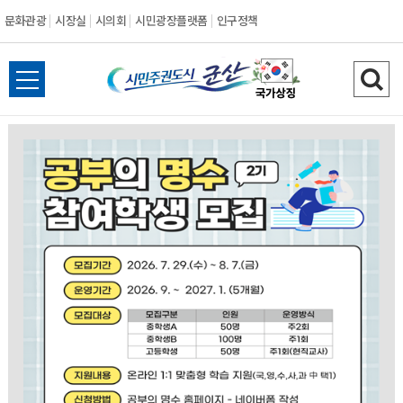
문화관광
시장실
시의회
시민광장플랫폼
인구정책
시
전
검
민
체
색
메
하
주
뉴
기
열
권
기
도
시
군
산