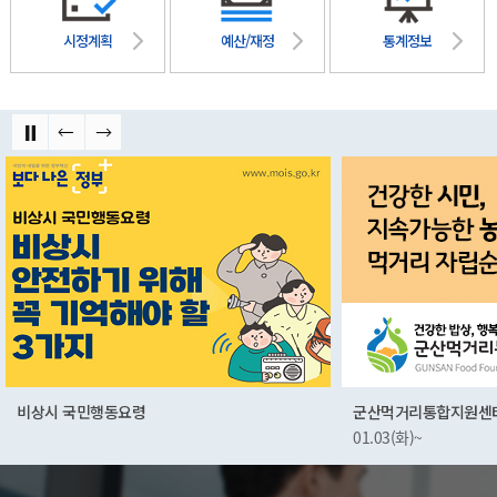
시정계획
예산/재정
통계정보
비상시 국민행동요령
군산먹거리통합지원센
01.03(화)~