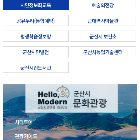
시민정보화교육
예술의전당
공유누리(통합예약)
근대역사박물관
평생학습정보망
군산시 보건소
군산시민발전
군산시농업기술센터
군산시립도서관
시티투어
관광가이드