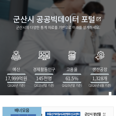
군산시 공공빅데이터 포털
군산시의 다양한 통계 자료를 기반으로 미래를 설계하세요.
예산
경제활동인구
고용율
생산공장
17,999
억원
145
천명
61.5
%
1,328
개
(2026년 기준)
(2025년말 기준)
(2025년말 기준)
(2026년 6월 기준)
배너모음