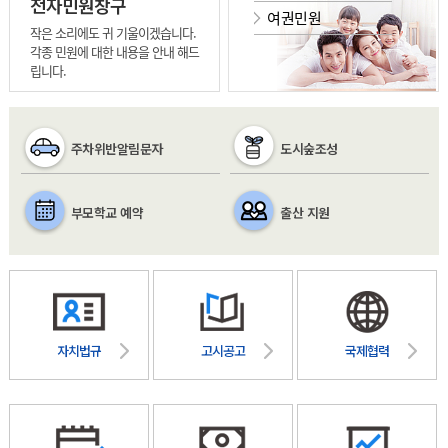
전자민원창구
여권민원
작은 소리에도 귀 기울이겠습니다.
각종 민원에 대한 내용을 안내 해드
립니다.
주차위반알림문자
도시숲조성
부모학교 예약
출산 지원
자치법규
고시공고
국제협력