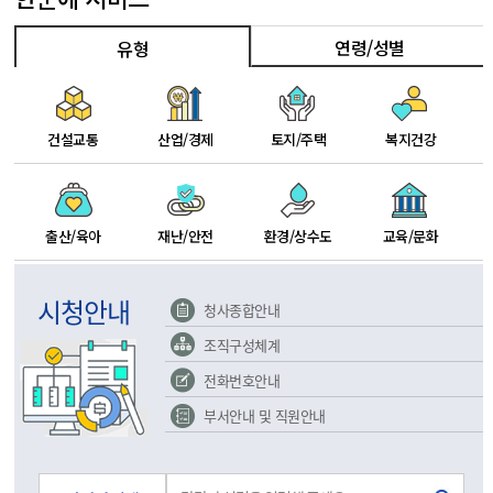
연령/성별
유형
건설교통
산업/경제
토지/주택
복지건강
출산/육아
재난/안전
환경/상수도
교육/문화
시청안내
청사종합안내
조직구성체계
전화번호안내
부서안내 및 직원안내