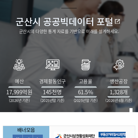
군산시 공공빅데이터 포털
군산시의 다양한 통계 자료를 기반으로 미래를 설계하세요.
예산
경제활동인구
고용율
생산공장
17,999
억원
145
천명
61.5
%
1,328
개
(2026년 기준)
(2025년말 기준)
(2025년말 기준)
(2026년 6월 기준)
배너모음