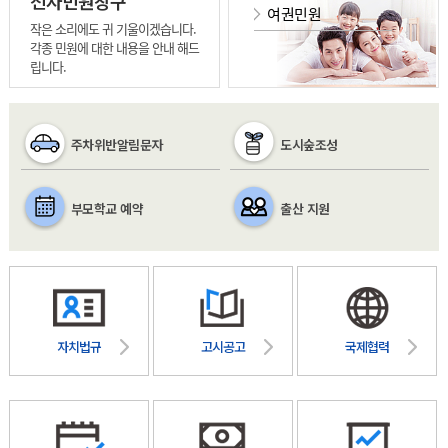
전자민원창구
여권민원
작은 소리에도 귀 기울이겠습니다.
각종 민원에 대한 내용을 안내 해드
립니다.
주차위반알림문자
도시숲조성
부모학교 예약
출산 지원
자치법규
고시공고
국제협력