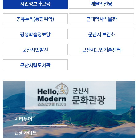
시민정보화교육
예술의전당
공유누리(통합예약)
근대역사박물관
평생학습정보망
군산시 보건소
군산시민발전
군산시농업기술센터
군산시립도서관
시티투어
관광가이드