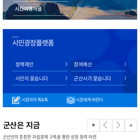
시간여행마을
음식/숙박/쇼핑
스마트 관광 전자지도
시민광장플랫폼
정책제안
참여예산
시민이 묻습니다
군산시가 묻습니다
시장과의 톡&톡
시장에게 바란다
군산은 지금
군산만의 튼튼한 자립경제 구축을 통한 성장 동력 마련