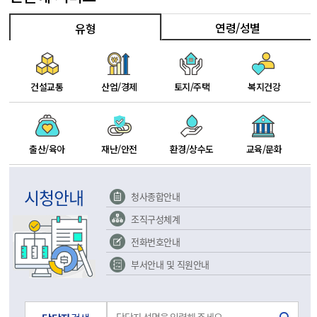
연령/성별
유형
건설교통
산업/경제
토지/주택
복지건강
출산/육아
재난/안전
환경/상수도
교육/문화
시청안내
청사종합안내
조직구성체계
전화번호안내
부서안내 및 직원안내