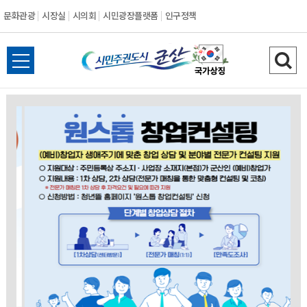
문화관광
시장실
시의회
시민광장플랫폼
인구정책
시
전
검
민
체
색
메
하
주
뉴
기
열
권
기
도
시
군
산