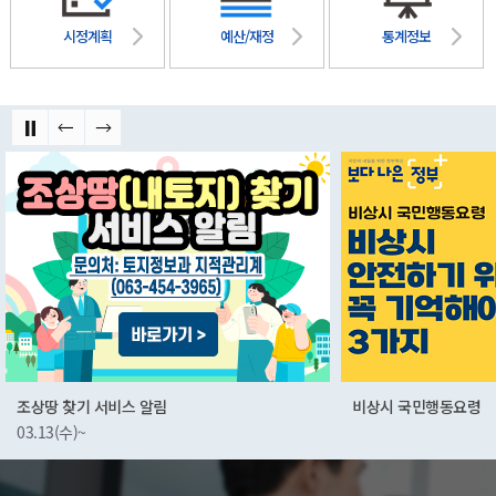
시정계획
예산/재정
통계정보
비상시 국민행동요령
군산먹거리
01.03(화)~