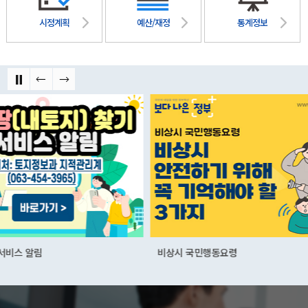
시정계획
예산/재정
통계정보
비상시 국민행동요령
군산먹거리통합지원센
01.03(화)~