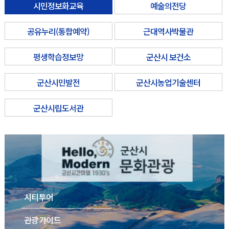
시민정보화교육
예술의전당
공유누리(통합예약)
근대역사박물관
평생학습정보망
군산시 보건소
군산시민발전
군산시농업기술센터
군산시립도서관
시티투어
관광가이드