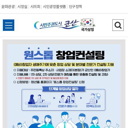
문화관광
시장실
시의회
시민광장플랫폼
인구정책
시
전
검
민
체
색
메
하
주
뉴
기
열
권
기
도
시
군
산