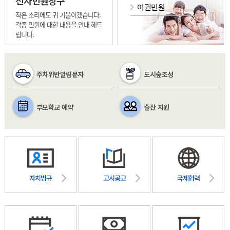
전자민원창구
여권민원
작은 소리에도 귀 기울이겠습니다.
각종 민원에 대한 내용을 안내 해드
립니다.
주차위반알림문자
도시숲조성
부모학교 예약
출산 지원
자치법규
고시공고
국제협력