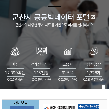
군산시 공공빅데이터 포털
군산시의 다양한 통계 자료를 기반으로 미래를 설계하세요.
예산
경제활동인구
고용율
생산공장
17,999
억원
145
천명
61.5
%
1,328
개
(2026년 기준)
(2025년말 기준)
(2025년말 기준)
(2026년 6월 기준)
배너모음