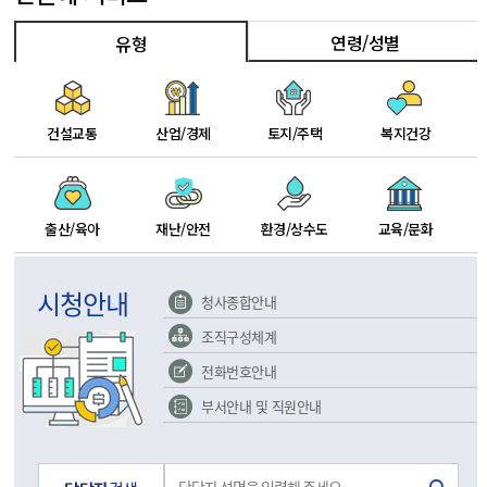
연령/성별
유형
건설교통
산업/경제
토지/주택
복지건강
출산/육아
재난/안전
환경/상수도
교육/문화
시청안내
청사종합안내
조직구성체계
전화번호안내
부서안내 및 직원안내