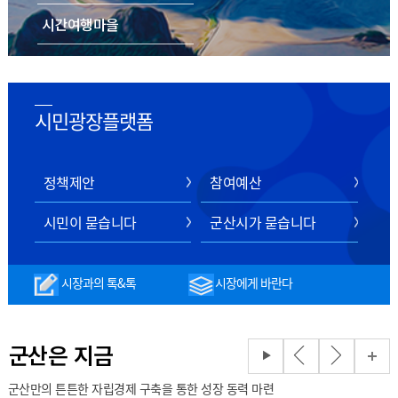
시간여행마을
음식/숙박/쇼핑
스마트 관광 전자지도
시민광장플랫폼
정책제안
참여예산
시민이 묻습니다
군산시가 묻습니다
시장과의 톡&톡
시장에게 바란다
군산은 지금
군산만의 튼튼한 자립경제 구축을 통한 성장 동력 마련