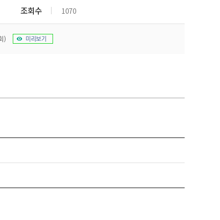
조회수
1070
회)
미리보기