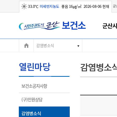
군
33.0℃
미세먼지농도
좋음 16㎍/㎥
2026-08-06 현재
군
맑음
군산시
산
시
감염병소식
열린마당
감염병소
열
보건소공지사항
림
열
(구)민원상담
림
열
감염병소식