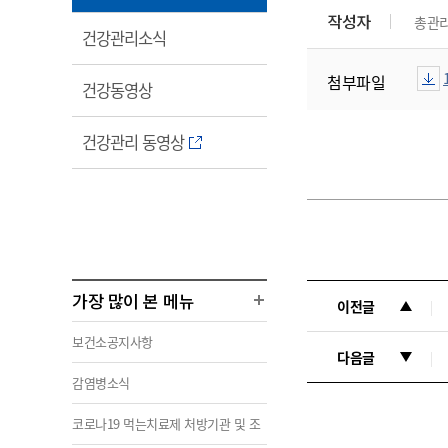
림
작성자
총관
열
건강관리소식
림
첨부파일
열
건강동영상
림
열
건강관리 동영상
림
가장 많이 본 메뉴
이전글
보건소공지사항
다음글
감염병소식
코로나19 먹는치료제 처방기관 및 조