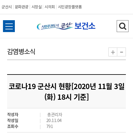
군산시
문화관광
시장실
시의회
시민광장플랫폼
군
전
검
산
체
색
메
하
-
+
감염병소식
시
뉴
기
열
기
코로나19 군산시 현황[2020년 11월 3일
(화) 18시 기준]
작성자
총관리자
작성일
20.11.04
조회수
791