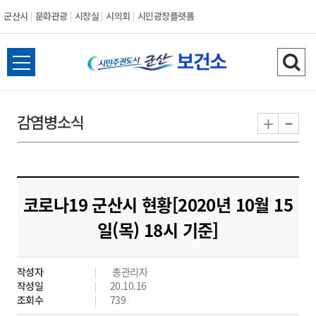
군산시
문화관광
시장실
시의회
시민광장플랫폼
군
전
검
산
체
색
메
하
-
+
감염병소식
시
뉴
기
열
기
코로나19 군산시 현황[2020년 10월 15
일(목) 18시 기준]
작성자
총관리자
작성일
20.10.16
조회수
739