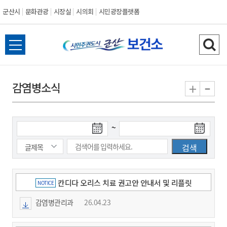
군산시
문화관광
시장실
시의회
시민광장플랫폼
군
전
검
산
체
색
메
하
-
+
감염병소식
시
뉴
기
열
기
~
칸디다 오리스 치료 권고안 안내서 및 리플릿
NOTICE
감염병관리과
26.04.23