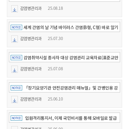
형 간염 바로 알기
감염병관리과
25.08.18
세계 간염의 날 기념 바이러스 간염(B형, C형) 바로 알기
NOTICE
카드뉴스 안내
감염병관리과
25.07.30
감염취약시설 종사자 대상 감염관리 교육자료(표준교안
NOTICE
11종 및 포스터, 리플릿2종) 안내
감염병관리과
25.07.08
「장기요양기관 안전감염관리 매뉴얼」및 간병인용 감
NOTICE
염관리 교육자료
감염병관리과
25.06.10
입원격리통지서, 이제 국민비서를 통해 모바일로 발급
NOTICE
받으세요!
감염병관리과
25.06.09