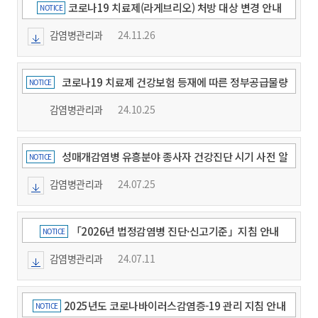
코로나19 치료제(라게브리오) 처방 대상 변경 안내
NOTICE
감염병관리과
24.11.26
코로나19 치료제 건강보험 등재에 따른 정부공급물량
NOTICE
과의 병행사용 안내
감염병관리과
24.10.25
성매개감염병 유흥분야 종사자 건강진단 시기 사전 알
NOTICE
림서비스 제공
감염병관리과
24.07.25
「2026년 법정감염병 진단·신고기준」지침 안내
NOTICE
감염병관리과
24.07.11
2025년도 코로나바이러스감염증-19 관리 지침 안내
NOTICE