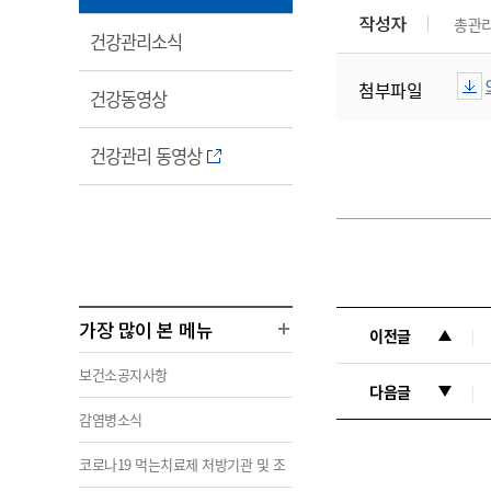
림
작성자
총관
열
건강관리소식
림
첨부파일
열
건강동영상
림
열
건강관리 동영상
림
가장 많이 본 메뉴
이전글
보건소공지사항
다음글
감염병소식
코로나19 먹는치료제 처방기관 및 조