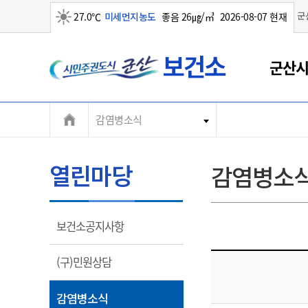
군
27.0℃
미세먼지농도
좋음 26㎍/㎥
2026-08-07 현재
군
맑음
군산시
산
시
감염병소식
열린마당
감염병소
열
보건소공지사항
림
열
(구)민원상담
림
열
감염병소식