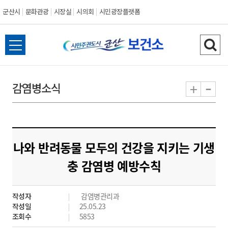
군산시
문화관광
시장실
시의회
시민광장플랫폼
군
전
검
산
체
색
메
하
-
+
감염병소식
시
뉴
기
열
기
나와 반려동물 모두의 건강을 지키는 기생
충 감염병 예방수칙
작성자
감염병관리과
작성일
25.05.23
조회수
5853