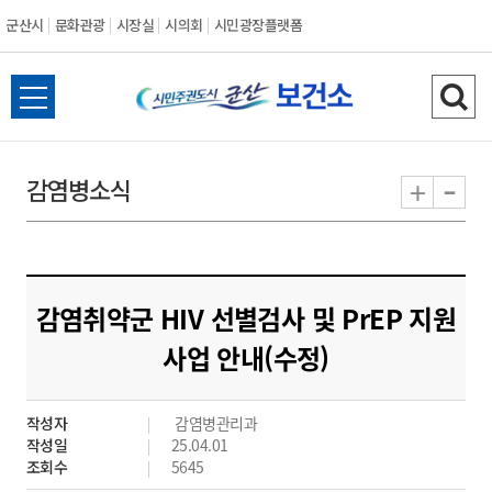
군산시
문화관광
시장실
시의회
시민광장플랫폼
군
전
검
산
체
색
메
하
-
+
감염병소식
시
뉴
기
열
기
감염취약군 HIV 선별검사 및 PrEP 지원
사업 안내(수정)
작성자
감염병관리과
작성일
25.04.01
조회수
5645