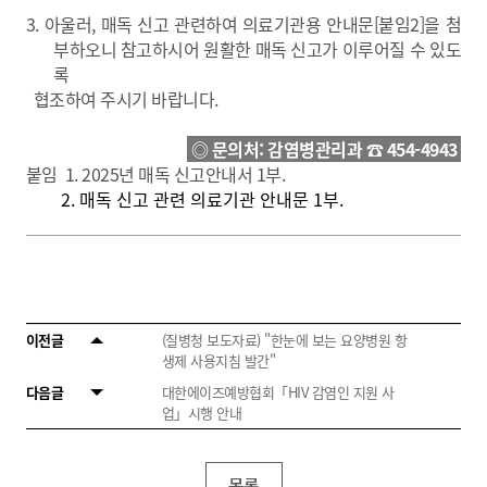
3. 아울러, 매독 신고 관련하여
의료기관용 안내문
[붙임2]을 첨
부하오니 참고하시어 원활한 매독 신고가 이루어질 수 있도
록
협조하여 주시기 바랍니다.
◎ 문의처: 감염병관리과 ☎ 454-4943
붙임 1. 2025년 매독 신고안내서 1부.
2. 매독 신고 관련 의료기관 안내문 1부.
이전글
(질병청 보도자료) "한눈에 보는 요양병원 항
생제 사용지침 발간"
다음글
대한에이즈예방협회「HIV 감염인 지원 사
업」시행 안내
목록