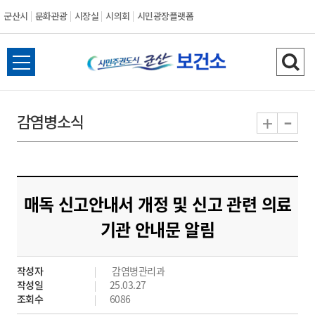
군산시
문화관광
시장실
시의회
시민광장플랫폼
군
전
검
산
체
색
메
하
-
+
감염병소식
시
뉴
기
열
기
매독 신고안내서 개정 및 신고 관련 의료
기관 안내문 알림
작성자
감염병관리과
작성일
25.03.27
조회수
6086