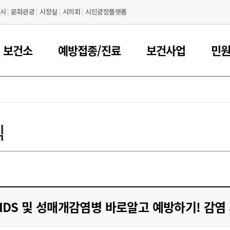
시
문화관광
시장실
시의회
시민광장플랫폼
 보건소
예방접종/진료
보건사업
민
식
/AIDS 및 성매개감염병 바로알고 예방하기! 감염