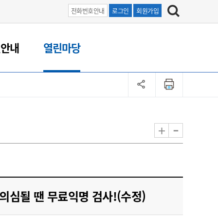
전화번호안내
로그인
회원가입
원안내
열린마당
-
+
 의심될 땐 무료익명 검사!(수정)