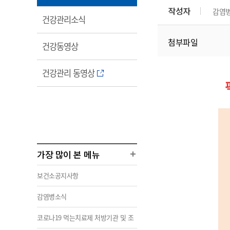
림
작성자
감염
열
건강관리소식
림
첨부파일
열
건강동영상
림
열
건강관리 동영상
림
가장 많이 본 메뉴
보건소공지사항
감염병소식
코로나19 먹는치료제 처방기관 및 조