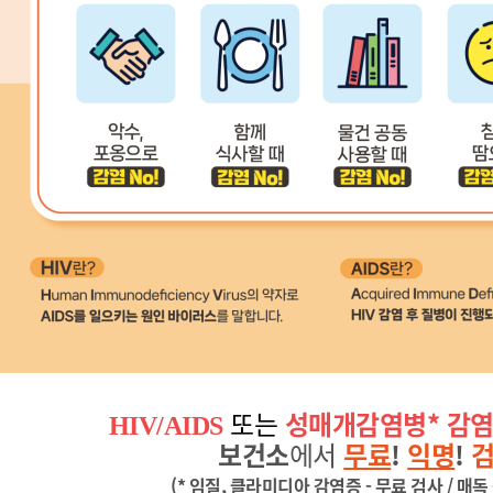
또는
성매개감염병* 감
HIV/AIDS
보건소
에서
무료
!
익명
!
(* 임질, 클라미디아 감염증 - 무료 검사 / 매독 