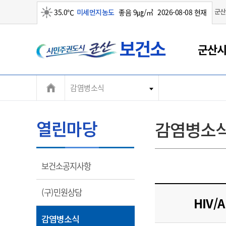
군산
35.0℃
미세먼지농도
좋음 9㎍/㎥
2026-08-08 현재
군
맑음
군산시
산
시
감염병소식
열린마당
감염병소
열
보건소공지사항
림
열
(구)민원상담
HIV
림
열
감염병소식