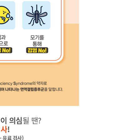
염
이
의심
될 땐?
검사
!
- 유료 검사)