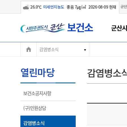
군산
26.0℃
미세먼지농도
좋음 7㎍/㎥
2026-08-09 현재
군
구름많음
군산시
산
시
감염병소식
열린마당
감염병소
열
보건소공지사항
림
열
(구)민원상담
림
열
감염병소식