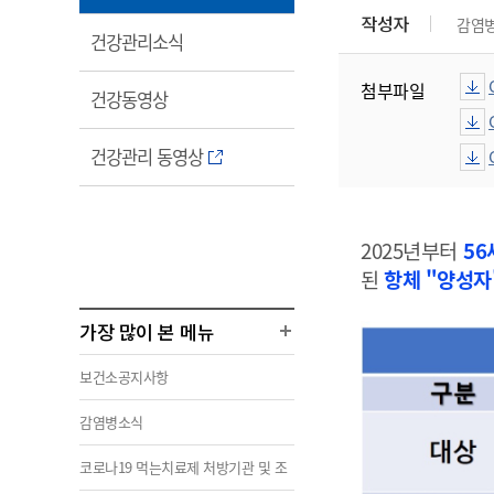
림
작성자
감염
열
건강관리소식
림
첨부파일
열
건강동영상
림
열
건강관리 동영상
림
2025년부터
56
된
항체 "양성자
가장 많이 본 메뉴
보건소공지사항
감염병소식
코로나19 먹는치료제 처방기관 및 조