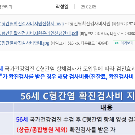
작성일
병관리과
25.02.05
C형간염확진검사비지원신청서.hwp
- c형간염확진검사비지원
(파일크기: 57 
C형간염확진검사비지원온라인신청안내.pdf
(파일크기: 329 kb, 다운로드 : 438
C형간염확진검사비안내.jpg
(파일크기: 516 kb, 다운로드 : 496회)
미리보기
세
국가건강검진 C형간염 항체검사가 도입됨에 따라 검진효과
"가 확진검사를 받은 경우 해당 검사비용(진찰료, 확진검사비