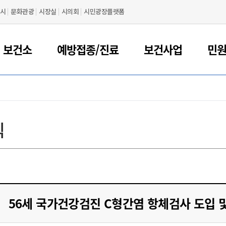
시
문화관광
시장실
시의회
시민광장플랫폼
 보건소
예방접종/진료
보건사업
민
식
56세 국가건강검진 C형간염 항체검사 도입 