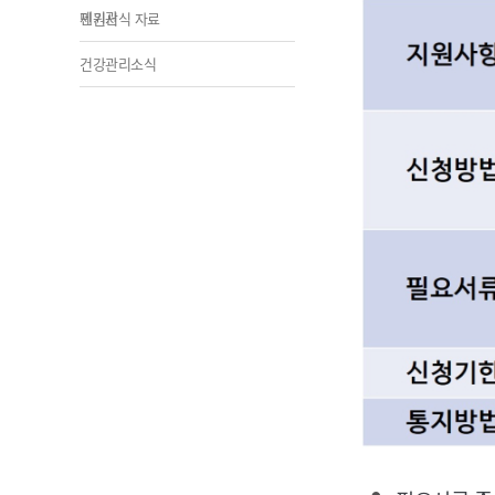
제기관
민원서식 자료
건강관리소식