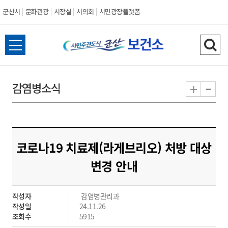
군산시
문화관광
시장실
시의회
시민광장플랫폼
군
전
검
산
체
색
메
하
-
+
감염병소식
시
뉴
기
열
기
코로나19 치료제(라게브리오) 처방 대상
변경 안내
작성자
감염병관리과
작성일
24.11.26
조회수
5915