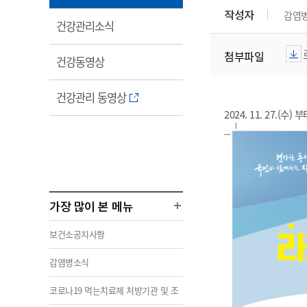
림
작성자
감염
열
건강관리소식
림
첨부파일
열
건강동영상
림
열
건강관리 동영상
림
2024. 11. 27.
가장 많이 본 메뉴
보건소공지사항
감염병소식
코로나19 먹는치료제 처방기관 및 조