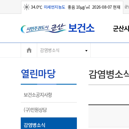
군
34.0℃
미세먼지농도
좋음 10㎍/㎥
2026-08-07 현재
군
맑음
군산시
산
시
감염병소식
열린마당
감염병소
열
보건소공지사항
림
열
(구)민원상담
림
열
감염병소식