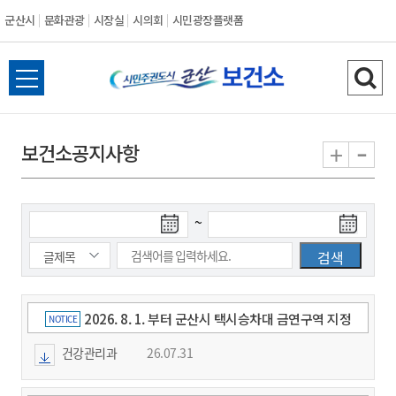
군산시
문화관광
시장실
시의회
시민광장플랫폼
군
전
검
산
체
색
메
하
-
+
보건소공지사항
시
뉴
기
열
기
검
검
~
색
색
시
종
작
료
일
일
2026. 8. 1. 부터 군산시 택시승차대 금연구역 지정
NOTICE
건강관리과
26.07.31