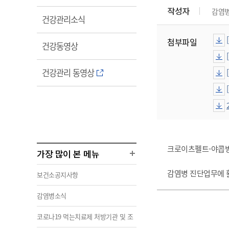
림
작성자
감염
열
건강관리소식
림
첨부파일
열
건강동영상
림
열
건강관리 동영상
림
크로이츠펠트-야콥병
가장 많이 본 메뉴
감염병 진단업무에 
보건소공지사항
감염병소식
코로나19 먹는치료제 처방기관 및 조