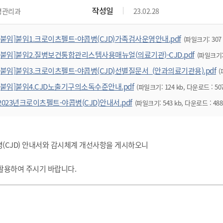
작성일
병관리과
23.02.28
[붙임]붙임1.크로이츠펠트-야콥병(CJD)가족검사운영안내.pdf
(파일크기: 307 
[붙임]붙임2.질병보건통합관리스템사용매뉴얼(의료기관)-CJD.pdf
(파일크기: 
[붙임]붙임3.크로이츠펠트-야콥병(CJD)선별질문서_(안과의료기관용).pdf
(
[붙임]붙임4.CJD노출기구의소독수준안내.pdf
(파일크기: 124 kb, 다운로드 : 50
2023년크로이츠펠트-야콥병(CJD)안내서.pdf
(파일크기: 543 kb, 다운로드 : 488
(CJD) 안내서와 감시체계 개선사항을 게시하오니
활용하여 주시기 바랍니다.