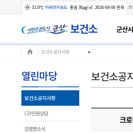
군
32.0℃
미세먼지농도
좋음 30㎍/㎥
2026-08-06 현재
군
맑음
군산시
산
시
보건소공지사항
열린마당
보건소공
열
보건소공지사항
림
열
(구)민원상담
크로
림
열
감염병소식