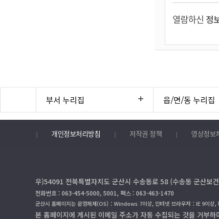
열람하신
정보
부서 누리집
읍/면/동 누리집
개인정보처리방침
저작권 정책
영상정보
우)54091 전북특별자치도 군산시 수송동로 58 (수송동 군산보건
전화번호 : 063-454-5000, 5001, 팩스 : 063-463-1470
군산시 홈페이지는 운영체제(OS)：Windows 7이상, 인터넷 브라우저：IE 9이상,
본 홈페이지에 게시된 이메일 주소가 자동 수집되는 것을 거부하