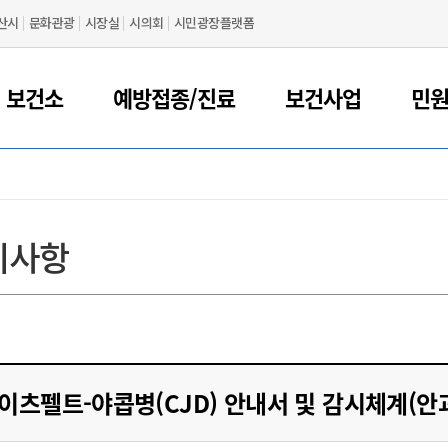
산시
문화관광
시장실
시의회
시민광장플랫폼
 보건소
예방접종/진료
보건사업
민
지사항
이츠펠트-야콥병(CJD) 안내서 및 감시체계(안