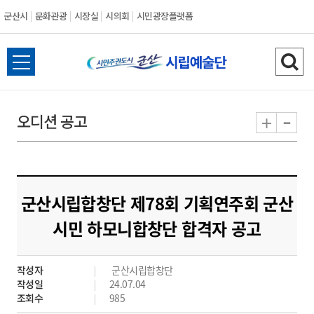
군산시
문화관광
시장실
시의회
시민광장플랫폼
군
전
검
산
체
색
메
하
-
+
오디션 공고
시
뉴
기
열
기
군산시립합창단 제78회 기획연주회 군산
시민 하모니합창단 합격자 공고
작성자
군산시립합창단
작성일
24.07.04
조회수
985