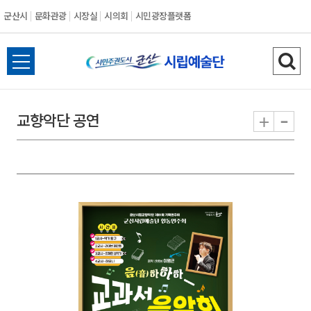
군산시
문화관광
시장실
시의회
시민광장플랫폼
군
전
검
산
체
색
메
하
-
+
교향악단 공연
시
뉴
기
열
기