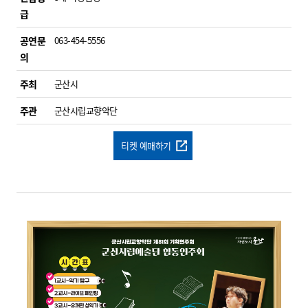
급
공연문
063-454-5556
의
주최
군산시
주관
군산시립교향악단
티켓 예매하기