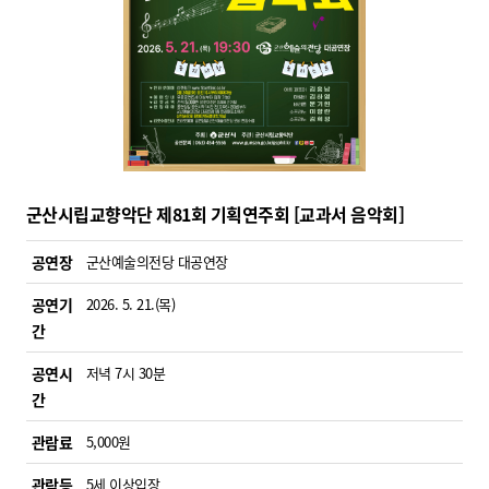
군산시립교향악단 제81회 기획연주회 [교과서 음악회]
공연장
군산예술의전당 대공연장
공연기
2026. 5. 21.(목)
간
공연시
저녁 7시 30분
간
관람료
5,000원
관람등
5세 이상입장