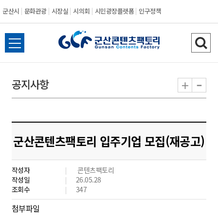
군산시
문화관광
시장실
시의회
시민광장플랫폼
인구정책
전
검
체
색
메
하
-
+
공지사항
뉴
기
열
기
군산콘텐츠팩토리 입주기업 모집(재공고)
작성자
콘텐츠팩토리
작성일
26.05.28
조회수
347
첨부파일