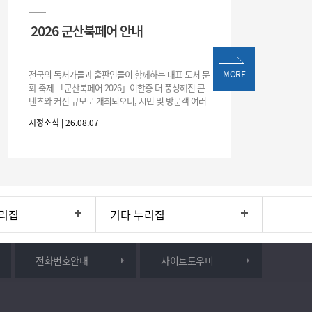
2026 군산북페어 안내
20
프로
전국의 독서가들과 출판인들이 함께하는 대표 도서 문
MORE
화 축제 「군산북페어 2026」이한층 더 풍성해진 콘
텐츠와 커진 규모로 개최되오니, 시민 및 방문객 여러
분의 많은 관심과 참여 바랍니다.□ 행사 개요행사 기
시정소식 | 26.08.07
시정소식
간: 2026. 8. 28.
리집
기타 누리집
전화번호안내
사이트도우미