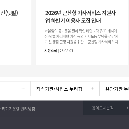
공간(텃밭)
2026년 군산형 가사서비스 지원사
업 하반기 이용자 모집 안내
※붙임의 공고문을 필히 확인 바랍니다.(8.11.게시예
정) 맞벌이·다자녀 가정 등의 가사노동 부담을 경감하
고 일·생활 균형 지원을 위한 「군산형 가사서비스 지
원사업」하반기 이용자를 다음과 같이 추가 모집하오
시정소식 | 26.08.07
니 많은 참여 바랍니다. 1
직속기관/사업소 누리집
유관기관 누
찾아오시는길
처리기기운영·관리방침