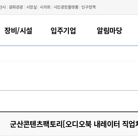
산시
문화관광
시장실
시의회
시민광장플랫폼
인구정책
장비/시설
입주기업
알림마당
장비임대
입주안내
공지사항
인사말
입주기업 안내
포토갤러리
시설대관
연혁
비전 및 목표
비임대 신청
시설대관 신청
입주기업
찾아오시는 길
비임대 안내
시설대관 안내
졸업기업
군산콘텐츠팩토리[오디오북 내레이터 직업체