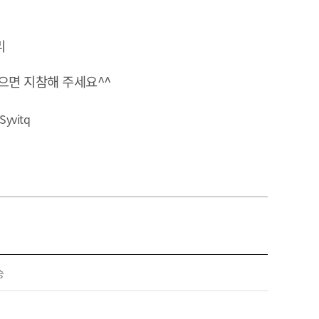
리
으면 지참해 주세요^^
Syvitq
송