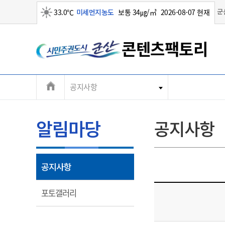
맑음
군
33.0℃
미세먼지농도
보통 34㎍/㎥
2026-08-07 현재
콘텐츠팩토리
전
공지사항
장비/시설
입주기업
알림마당
기관소개
체
장
메
알림마당
공지사항
장
뉴
열
공지사항
림
대표전화
대표전화
대표전화
대표전화
063-454-5817~9
063-454-5817~9
063-454-5817~9
063-454-5817~9
열
포토갤러리
림
팩스
팩스
팩스
팩스
063-446-2464
063-446-2464
063-446-2464
063-446-2464