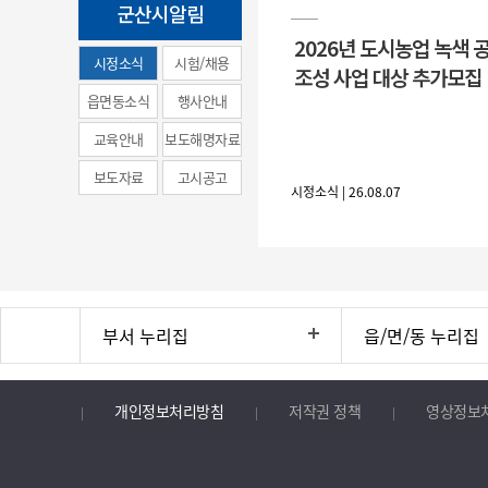
군산시알림
2026년 도시농업 녹색 
시정소식
시험/채용
조성 사업 대상 추가모집
(municipal
읍면동소식
행사안내
news)
교육안내
보도해명자료
보도자료
고시공고
시정소식 | 26.08.07
부서 누리집
읍/면/동 누리집
개인정보처리방침
저작권 정책
영상정보