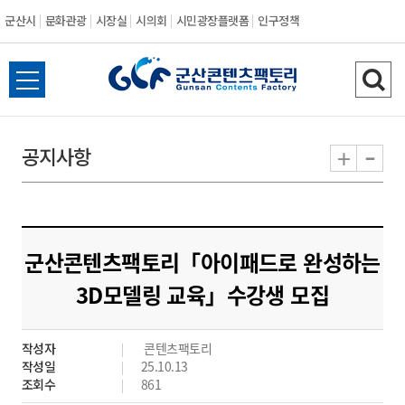
군산시
문화관광
시장실
시의회
시민광장플랫폼
인구정책
전
검
체
색
메
하
-
+
공지사항
뉴
기
열
기
군산콘텐츠팩토리「아이패드로 완성하는
3D모델링 교육」수강생 모집
작성자
콘텐츠팩토리
작성일
25.10.13
조회수
861