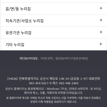
읍/면/동 누리집
직속기관/사업소 누리집
유관기관 누리집
기타 누리집
개인정보처리방침
저작권 정책
영상정보처리기기운영·관리방침
[54026] 전북특별자치도 군산시 해망로 146-24 (금암동 1-47) 대표전화
063-454-5817~9 팩스 063-446-2464
군산시 홈페이지는 운영체제(OS)：Windows 7이상, 인터넷 브라우저：IE 9이상,
파이어 폭스, 크롬, 사파리에 최적화 되어있습니다.
본 홈페이지에 게시된 이메일 주소가 자동 수집되는 것을 거부하며, 이를 위반시 정보통신
망법에 의해 처벌됨을 유념하시기 바랍니다.