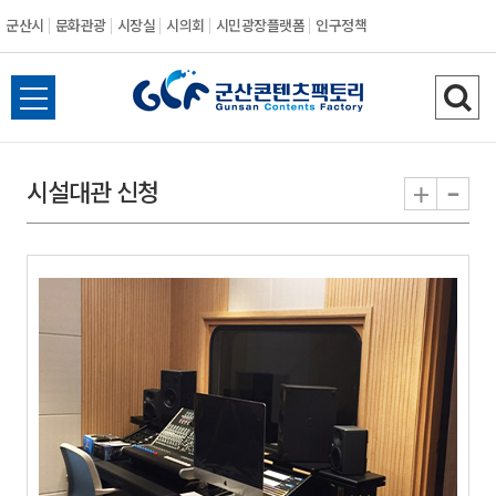
군산시
문화관광
시장실
시의회
시민광장플랫폼
인구정책
전
검
체
색
메
하
-
+
시설대관 신청
뉴
기
열
기