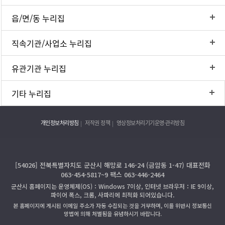
읍/면/동 누리집
직속기관/사업소 누리집
유관기관 누리집
기타 누리집
개인정보처리방침
저작권 정책
영상정보처리기기운영·관리방침
[54026] 전북특별자치도 군산시 해망로 146-24 (금암동 1-47) 대표전화
063-454-5817~9 팩스 063-446-2464
군산시 홈페이지는 운영체제(OS)：Windows 7이상, 인터넷 브라우저：IE 9이상,
파이어 폭스, 크롬, 사파리에 최적화 되어있습니다.
본 홈페이지에 게시된 이메일 주소가 자동 수집되는 것을 거부하며, 이를 위반시 정보통신
망법에 의해 처벌됨을 유념하시기 바랍니다.