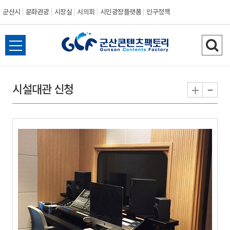
군산시
문화관광
시장실
시의회
시민광장플랫폼
인구정책
전
검
체
색
메
하
-
+
시설대관 신청
뉴
기
열
기