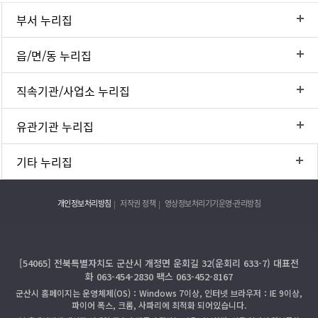
부서 누리집
읍/면/동 누리집
직속기관/사업소 누리집
유관기관 누리집
기타 누리집
개인정보처리방침
저작권 정책
영상정보처리기기운영·관리방침
[54065] 전북특별자치도 군산시 개정면 운회길 32(운회리 633-7) 대표전
화 063-454-2830 팩스 063-452-8167
군산시 홈페이지는 운영체제(OS)：Windows 7이상, 인터넷 브라우저：IE 9이상,
파이어 폭스, 크롬, 사파리에 최적화 되어있습니다.