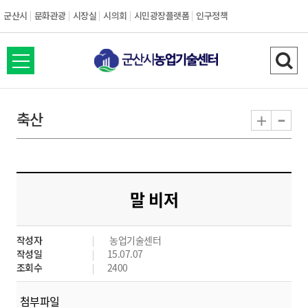
군산시
문화관광
시장실
시의회
시민광장플랫폼
인구정책
전
검
체
색
메
하
-
+
축산
뉴
기
열
기
말 비저
작성자
농업기술센터
작성일
15.07.07
조회수
2400
첨부파일