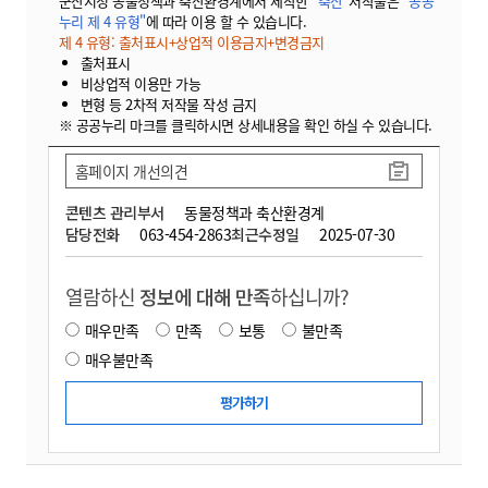
군산시청 동물정책과 축산환경계에서 제작한
"축산"
저작물은
"공공
누리 제 4 유형"
에 따라 이용 할 수 있습니다.
제 4 유형: 출처표시+상업적 이용금지+변경금지
출처표시
비상업적 이용만 가능
변형 등 2차적 저작물 작성 금지
※ 공공누리 마크를 클릭하시면 상세내용을 확인 하실 수 있습니다.
홈페이지 개선의견
콘텐츠 관리부서
동물정책과 축산환경계
담당전화
063-454-2863
최근수정일
2025-07-30
열람하신
정보에 대해 만족
하십니까?
매우만족
만족
보통
불만족
매우불만족