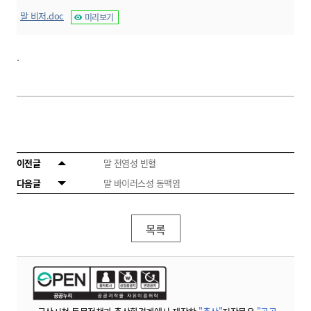
말 비저.doc
미리보기
.
이전글
말 전염성 빈혈
다음글
말 바이러스성 동맥염
목록