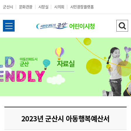
군산시
문화관광
시장실
시의회
시민광장플랫폼
군
전
검
산
체
색
메
하
시
뉴
기
열
자료실
어
기
린
이
시
2023년 군산시 아동행복예산서
청