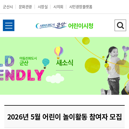
군산시
문화관광
시장실
시의회
시민광장플랫폼
군
전
검
산
체
색
메
하
시
뉴
기
열
새소식
어
기
린
이
시
2026년 5월 어린이 놀이활동 참여자 모집
청