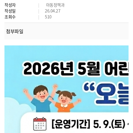
작성자
아동정책과
작성일
26.04.27
조회수
510
첨부파일