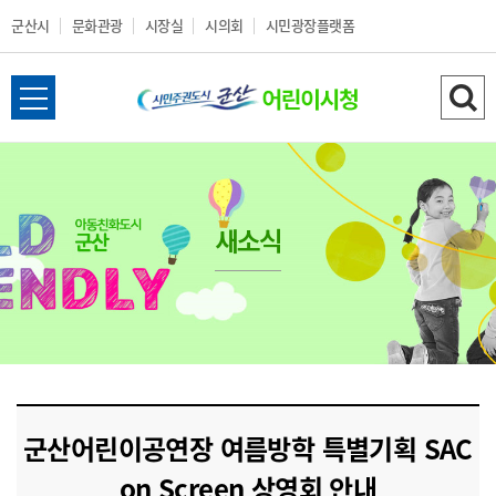
군산시
문화관광
시장실
시의회
시민광장플랫폼
군
전
검
산
체
색
메
하
시
뉴
기
열
새소식
어
기
린
이
시
군산어린이공연장 여름방학 특별기획 SAC
청
on Screen 상영회 안내