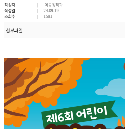
작성자
아동정책과
작성일
24.09.19
조회수
1581
첨부파일