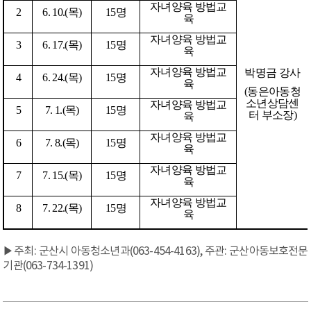
자녀양육 방법교
2
6. 10.(
목
)
15
명
육
자녀양육 방법교
3
6. 17.(
목
)
15
명
육
자녀양육 방법교
박명금 강사
4
6. 24.(
목
)
15
명
육
(
동은아동청
소년상담센
자녀양육 방법교
5
7. 1.(
목
)
15
명
터 부소장
)
육
자녀양육 방법교
6
7. 8.(
목
)
15
명
육
자녀양육 방법교
7
7. 15.(
목
)
15
명
육
자녀양육 방법교
8
7. 22.(
목
)
15
명
육
▶주최: 군산시 아동청소년과(063-454-4163), 주관: 군산아동보호전문
기관(063-734-1391)