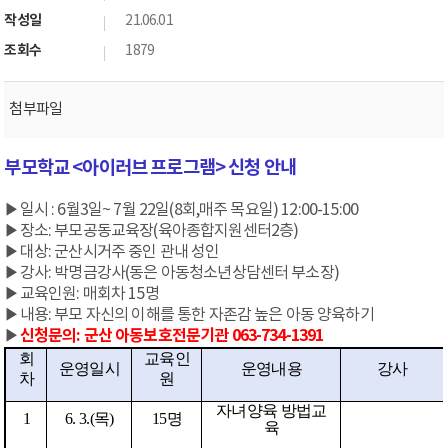
작성일
21.06.01
조회수
1879
첨부파일
부모학교 <아이러브 프로그램> 신청 안내
▶일시 : 6월3일~ 7월 22일(8회,매주 목요일) 12:00-15:00
▶
장소: 부모공동교육장(육아종합지원센터2층)
▶
대상: 군산시거주 중인 관내 성인
▶
강사: 박명금강사(동은 아동청소년상담센터 부소장)
▶
교육인원: 매회차 15명
▶
내용: 부모 자신의 이해를 통한 자존감 높은 아동 양육하기
신청문의: 군산 아동보호전문기관 063-734-1391
▶
회
교육인
운영일시
운영내용
강사
차
원
자녀양육 방법교
1
6. 3.(
목
)
15
명
육