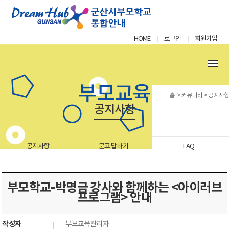
HOME
로그인
회원가입
|
|
부모교육
홈
> 커뮤니티 > 공지사항
공지사항
공지사항
묻고 답하기
FAQ
부모학교-박명금 강사와 함께하는 <아이러브
프로그램> 안내
작성자
부모교육관리자