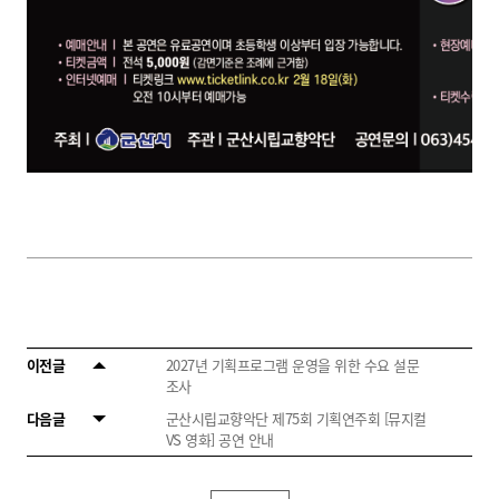
이전글
2027년 기획프로그램 운영을 위한 수요 설문
조사
다음글
군산시립교향악단 제75회 기획연주회 [뮤지컬
VS 영화] 공연 안내