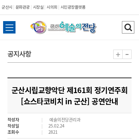
군산시
문화관광
시장실
시의회
시민광장플랫폼
군
전
검
산
체
색
메
하
-
+
공지사항
시
뉴
기
열
기
군산시립교향악단 제161회 정기연주회
[쇼스타코비치 in 군산] 공연안내
작성자
예술의전당관리과
작성일
25.02.24
조회수
2821