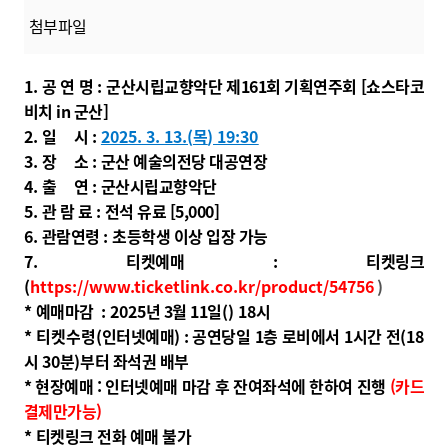
첨부파일
1.
공
연 명
:
군산시립교향악단 제
161
회 기획연주회 [쇼스타코
비치 in 군산
]
2.
일 시
:
2025. 3. 13
.(
목
) 19:30
3.
장 소
:
군산 예술의전당 대공연장
4.
출 연
:
군산시립교향악단
5.
관 람 료
:
전석 유료 [5,000]
6.
관람연령
:
초등학생 이상 입장 가능
7.
티켓예매
:
티켓링크
(
https://www.ticketlink.co.kr/product/54756
)
*
예매마감
: 2025
년 3
월 11
일
(
) 18
시
* 티켓수령
(인터넷예매) : 공연당일 1층 로비에서
1
시간 전
(18
시
30
분
)
부터 좌석권 배부
* 현장예매 : 인터넷예매 마감 후 잔여좌석에 한하여 진행
(카드
결제만가능)
*
티켓링크 전화 예매 불가