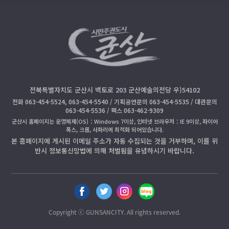
전북특별자치도 군산시 백토로 203 군산예술의전당 우)54102
전화 063-454-5524, 063-454-5540 / 기획공연문의 063-454-5535 / 대관문의
063-454-5536 / 팩스 063-462-9309
군산시 홈페이지는 운영체제(OS)：Windows 7이상, 인터넷 브라우저：IE 9이상, 파이어
폭스, 크롬, 사파리에 최적화 되어있습니다.
본 홈페이지에 게시된 이메일 주소가 자동 수집되는 것을 거부하며, 이를 위
반시 정보통신망법에 의해 처벌됨을 유념하시기 바랍니다.
페
트
인
블
이
위
스
로
스
터
타
그
Copyright ⓒ GUNSANCITY. All rights reserved.
북
공
공
공