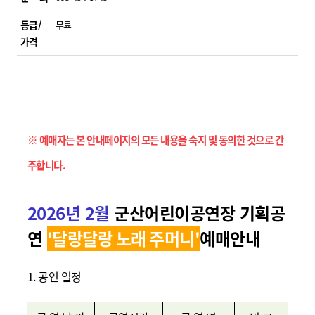
등급/
무료
가격
※ 예매자는 본 안내페이지의 모든 내용을 숙지 및 동의한 것으로 간
주합니다
.
2026
년 2
월
군산어린이공연장 기획공
연
'달랑달랑 노래 주머니
'
예매안내
1.
공연 일정