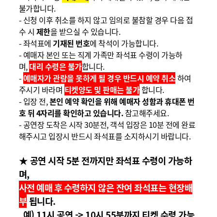
불가
합니다
.
-
신청 이후 취소를 하지 않고 임의로 불참할 경우
다
음 접
수 시
제한
을 받으실 수 있습니다
.
-
좌석표에
기재된 번호
에 착석이 가능합니다
.
-
예매자 본인 또는 직계 가족만 좌석표 수령이 가능하
며,
대리 수령은 불가
합니다
.
-
예매자가 관람을 못하게 될 경우 반드시 예약 취소
하여
주시기 바라며
티켓양도 및 판매는 불가
합니다.
-
입장 전
,
본인 예약 확인을 위해 예매자 성함과 휴대폰 번
호 뒤 4자리를 확인하고 있습니다.
참고해주세요.
-
공연장 도착은 시작
30
분전
,
객석 입장은
10
분 전에 완료
해주시고
입장시 반드시 좌석표를
소지하시기 바랍니다
.
★
공연 시작 5
분 전까지만 좌석표 수령이 가능하
며
,
사전 예매 후
수령하지 않은 잔여 좌석표는 현장배
부
됩니다
.
예) 11시 공연 -> 10시 55분까지 티켓 수령 가능.