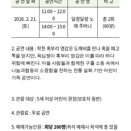
공 연 날 짜
공연시간
공 연 명
비 고
11:00 ~ 12:0
0
2026. 2. 21.
달랑달랑 노
총
2
회
(
토
)
래 주머니
(60
분
)
14:00 ~ 15:0
0
2.
공연 내용
:
착한 혹부리 영감은 도깨비를 만나 혹을 떼고
복
을 얻지만, 욕심쟁이 혹부리 영감은 이를 따라 하
다
위험에 빠진다.
마을 사람들과 함께한 구출 소동 속에서
나눔과
협동의 소중함을 전하는 전통 설화 기반 어린이
가족 공연이다.
3.
관람 대상
: 5세
이상
어린이 권장
(
보호자 동반
)
4.
관람료
:
무료 공연
5.
예매가능인원
:
회당
260
명
(
좌석 예매시 좌석에 총 앉을