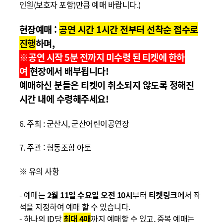
인원
(
보호자 포함
)
만큼 예매 바랍니다
.
)
현장예매 :
공연 시간 1시간 전부터 선착순 접수로
진행
하며,
※공연 시작 5분 전까지
미수령 된 티켓
에
한하
여
현장에서 배부됩니다!
예매하신 분들은 티켓이 취소되지 않도록 정해진
시간 내에 수령해주세요!
6.
주최
:
군산시, 군산어린이공연장
7. 주관 : 협동조합 아토
※
유의 사항
-
예매는
2월 11일
수요일 오전
10
시
부터
티켓링크
에서 좌
석을 지정하여 예매 할 수 있습니다
.
-
하나의
ID
당
최대 4
매
까지 예매할 수 있고
,
중복 예매는