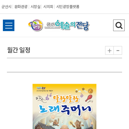
군산시
문화관광
시장실
시의회
시민광장플랫폼
군
전
검
산
체
색
메
하
-
+
월간 일정
시
뉴
기
열
기