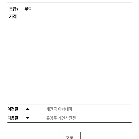
등급/
무료
가격
이전글
새만금 아카데미
다음글
유영주 개인사진전
목록