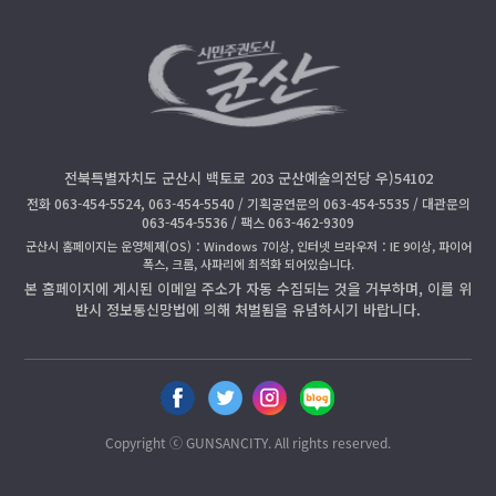
전북특별자치도 군산시 백토로 203 군산예술의전당 우)54102
전화 063-454-5524, 063-454-5540 / 기획공연문의 063-454-5535 / 대관문의
063-454-5536 / 팩스 063-462-9309
군산시 홈페이지는 운영체제(OS)：Windows 7이상, 인터넷 브라우저：IE 9이상, 파이어
폭스, 크롬, 사파리에 최적화 되어있습니다.
본 홈페이지에 게시된 이메일 주소가 자동 수집되는 것을 거부하며, 이를 위
반시 정보통신망법에 의해 처벌됨을 유념하시기 바랍니다.
페
트
인
블
이
위
스
로
스
터
타
그
Copyright ⓒ GUNSANCITY. All rights reserved.
북
공
공
공
공
유
유
유