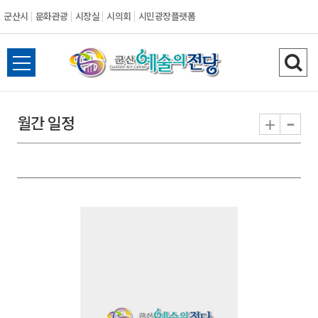
군산시
문화관광
시장실
시의회
시민광장플랫폼
군
전
검
산
체
색
메
하
-
+
월간 일정
시
뉴
기
열
기