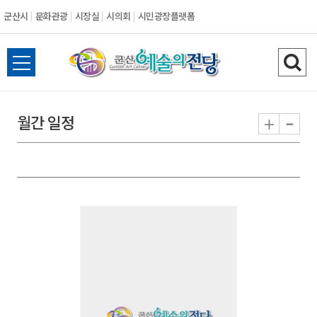
군산시
문화관광
시장실
시의회
시민광장플랫폼
군
전
검
산
체
색
메
하
-
+
월간 일정
시
뉴
기
열
기