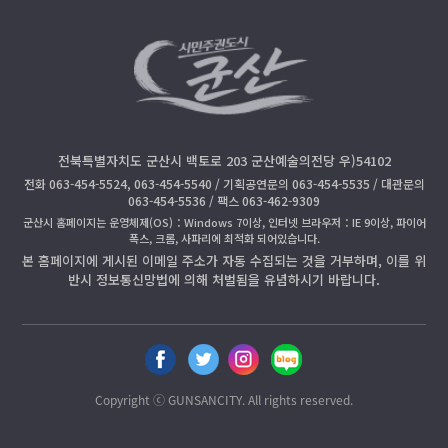
전북특별자치도 군산시 백토로 203 군산예술의전당 우)54102
전화 063-454-5524, 063-454-5540 / 기획공연문의 063-454-5535 / 대관문의
063-454-5536 / 팩스 063-462-9309
군산시 홈페이지는 운영체제(OS)：Windows 7이상, 인터넷 브라우저：IE 9이상, 파이어
폭스, 크롬, 사파리에 최적화 되어있습니다.
본 홈페이지에 게시된 이메일 주소가 자동 수집되는 것을 거부하며, 이를 위
반시 정보통신망법에 의해 처벌됨을 유념하시기 바랍니다.
페
트
인
블
이
위
스
로
스
터
타
그
Copyright ⓒ GUNSANCITY. All rights reserved.
북
공
공
공
공
유
유
유