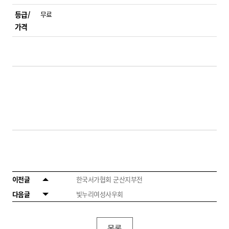
등급/
무료
가격
이전글
한국서가협회 군산지부전
다음글
빛누리여성사우회
목록