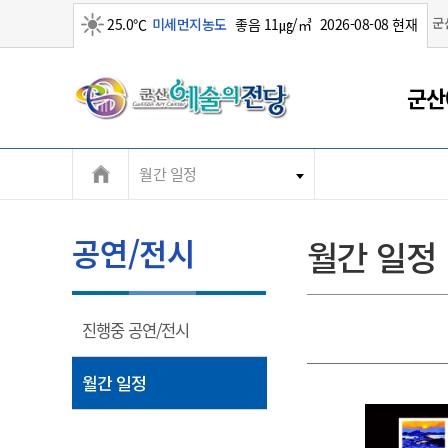
군
25.0℃
미세먼지농도
좋음 11㎍/㎥
2026-08-08 현재
맑음
군
군산
산
월간 일정
시
공연/전시
월간 일정
열
진행중 공연/전시
림
열
월간 일정
림