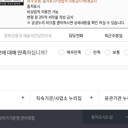
제 4 유형: 출처표시+상업적 이용금지+변경금지
출처표시
비상업적 이용만 가능
변형 등 2차적 저작물 작성 금지
※ 공공누리 마크를 클릭하시면 상세내용을 확인 하실 수 있습니다.
문화관광국 예술의전당관리과
담당전화
최근수정일
에 대해 만족
하십니까?
매우만족
만족
보통
직속기관/사업소 누리집
유관기관 누
찾아오시는길
처리기기운영·관리방침