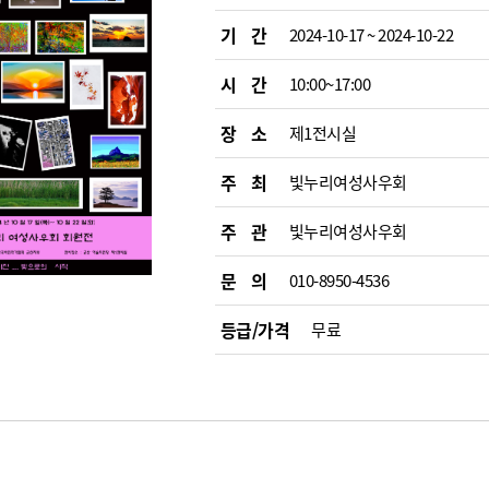
기 간
2024-10-17 ~ 2024-10-22
시 간
10:00~17:00
장 소
제1전시실
주 최
빛누리여성사우회
주 관
빛누리여성사우회
문 의
010-8950-4536
등급/가격
무료