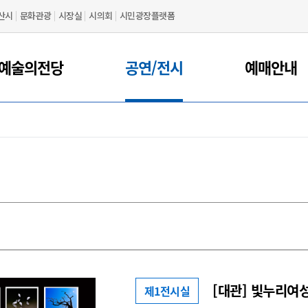
산시
문화관광
시장실
시의회
시민광장플랫폼
예술의전당
공연/전시
예매안내
[대관] 빛누리여
제1전시실