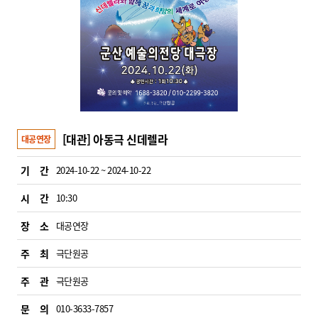
[대관] 아동극 신데렐라
대공연장
기 간
2024-10-22 ~ 2024-10-22
시 간
10:30
장 소
대공연장
주 최
극단원공
주 관
극단원공
문 의
010-3633-7857