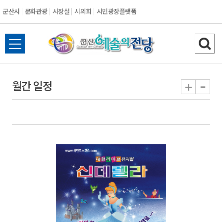
군산시
문화관광
시장실
시의회
시민광장플랫폼
군
전
검
산
체
색
메
하
-
+
월간 일정
시
뉴
기
열
기